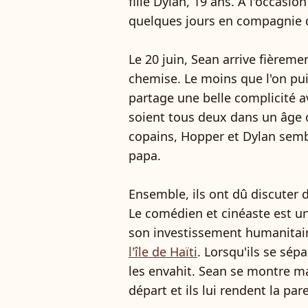
fille Dylan, 19 ans. A l'occasio
quelques jours en compagnie d
Le 20 juin, Sean arrive fièreme
chemise. Le moins que l'on pui
partage une belle complicité ave
soient tous deux dans un âge o
copains, Hopper et Dylan semb
papa.
Ensemble, ils ont dû discuter 
Le comédien et cinéaste est u
son investissement humanitair
l'île de Haïti
. Lorsqu'ils se sép
les envahit. Sean se montre m
départ et ils lui rendent la parei