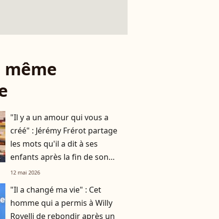
le même
e
"Il y a un amour qui vous a
créé" : Jérémy Frérot partage
les mots qu'il a dit à ses
enfants après la fin de son
histoire avec leur mère Laure
12 mai 2026
Manaudou
"Il a changé ma vie" : Cet
homme qui a permis à Willy
Rovelli de rebondir après un