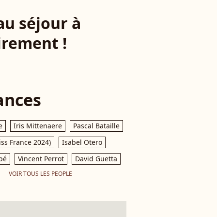
au séjour à
irement !
ances
e
Iris Mittenaere
Pascal Bataille
iss France 2024)
Isabel Otero
pé
Vincent Perrot
David Guetta
VOIR TOUS LES PEOPLE