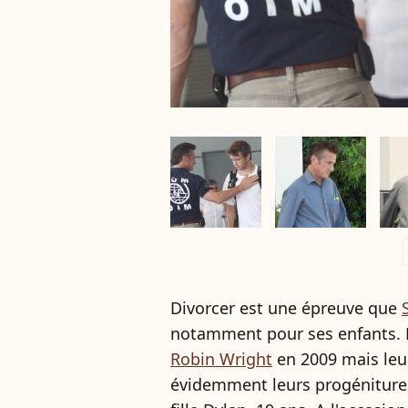
a
Divorcer est une épreuve que
notamment pour ses enfants. L'
Robin Wright
en 2009 mais leur
évidemment leurs progénitures,