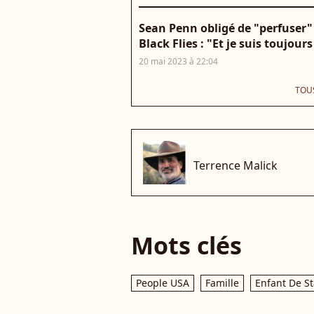
Sean Penn obligé de "perfuser"
Black Flies : "Et je suis toujours 
20 mai 2023 à 22:04
TOUS
che
Terrence Malick
Mots clés
People USA
Famille
Enfant De St