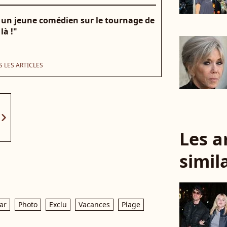
 un jeune comédien sur le tournage de
là !"
 LES ARTICLES
vron_right
Les a
simil
ar
Photo
Exclu
Vacances
Plage