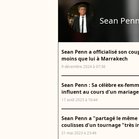
Sean Pen
Sean Penn a officialisé son co
moins que lui à Marrakech
9 décembre 2024 à 07:36
Sean Penn : Sa célèbre ex-femm
influent au cours d'un mariag
17 août 2023 à 16:44
Sean Penn a "partagé le même li
coulisses d'un tournage "très i
21 mai 2023 à 23:46