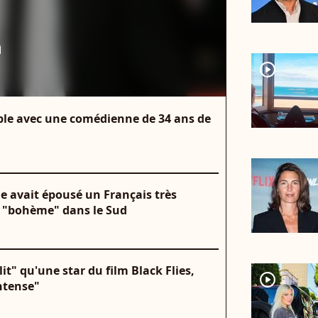
n
player2
uple avec une comédienne de 34 ans de
e avait épousé un Français très
e "bohème" dans le Sud
t" qu'une star du film Black Flies,
player2
ntense"