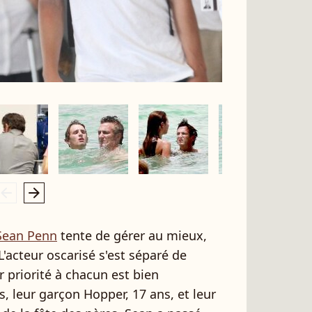
rrow_left
arrow_right
Sean Penn
tente de gérer au mieux,
acteur oscarisé s'est séparé de
 priorité à chacun est bien
 leur garçon Hopper, 17 ans, et leur