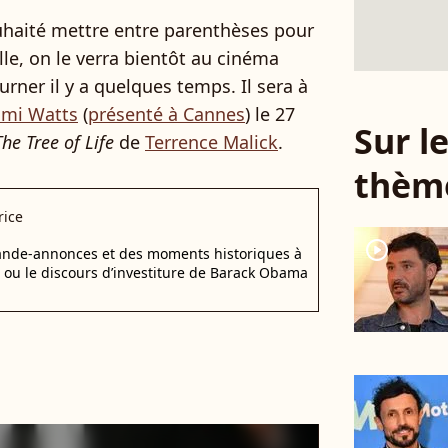
ouhaité mettre entre parenthèses pour
lle, on le verra bientôt au cinéma
ourner il y a quelques temps. Il sera à
mi Watts
(
présenté à Cannes
) le 27
Sur 
The Tree of Life
de
Terrence Malick
.
thèm
rice
player2
bande-annonces et des moments historiques à
d ou le discours d’investiture de Barack Obama