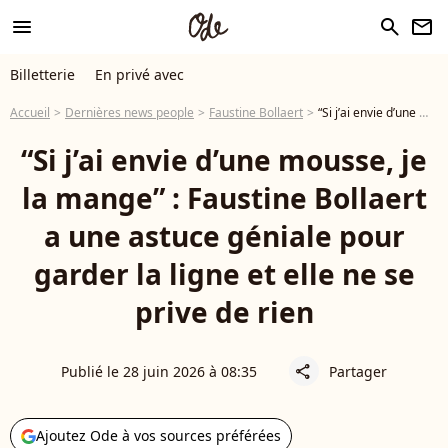
menu
search
newsletter
Billetterie
En privé avec
Accueil
Dernières news people
Faustine Bollaert
“Si j’ai envie d’une mousse, je la mange” : Faustine Bollaert a une astuce géniale pour garder la ligne et elle ne se prive de rien
“Si j’ai envie d’une mousse, je
la mange” : Faustine Bollaert
a une astuce géniale pour
garder la ligne et elle ne se
prive de rien
Publié le 28 juin 2026 à 08:35
Partager
share
Ajoutez Ode à vos sources préférées