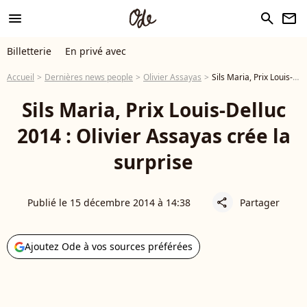
menu
search
newsletter
Billetterie
En privé avec
Accueil
Dernières news people
Olivier Assayas
Sils Maria, Prix Louis-Delluc 2014 : Olivier Assayas crée la surprise
Sils Maria, Prix Louis-Delluc
2014 : Olivier Assayas crée la
surprise
Publié le 15 décembre 2014 à 14:38
Partager
share
Ajoutez Ode à vos sources préférées