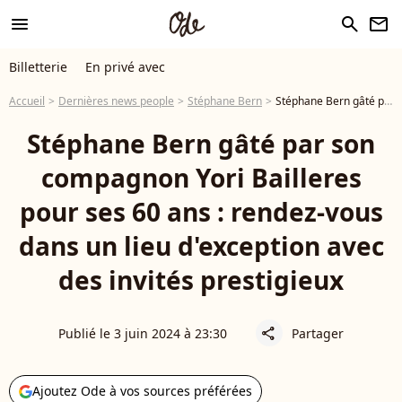
menu
search
newsletter
Billetterie
En privé avec
Accueil
Dernières news people
Stéphane Bern
Stéphane Bern gâté par son compagnon Yori Bailleres pour ses 60 ans : rendez-vous dans un lieu d'exception avec des invités prestigieux
Stéphane Bern gâté par son
compagnon Yori Bailleres
pour ses 60 ans : rendez-vous
dans un lieu d'exception avec
des invités prestigieux
Publié le 3 juin 2024 à 23:30
Partager
share
Ajoutez Ode à vos sources préférées