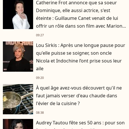
Catherine Frot annonce que sa soeur
Dominique, elle aussi actrice, s'est
éteinte : Guillaume Canet venait de lui
offrir un rôle dans son film avec Marion
Cotillard
09:27
Lou Sirkis : Après une longue pause pour
qu'elle puisse se soigner, son oncle
Nicola et Indochine l’ont prise sous leur
aile
09:20
À quel âge avez-vous découvert qu'il ne
faut jamais verser d'eau chaude dans
l'évier de la cuisine ?
08:38
Audrey Tautou fête ses 50 ans : pour son