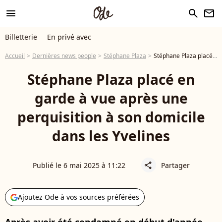
menu
search
newsletter
Billetterie
En privé avec
Accueil
Dernières news people
Stéphane Plaza
Stéphane Plaza placé en garde à vue après une perquisition à son domicile dans les Yvelines
Stéphane Plaza placé en
garde à vue après une
perquisition à son domicile
dans les Yvelines
Publié le 6 mai 2025 à 11:22
Partager
share
Ajoutez Ode à vos sources préférées