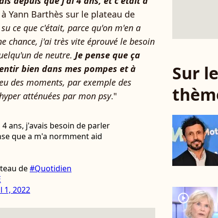
ais depuis que j'ai 4 ans, et c'était à
é à Yann Barthès sur le plateau de
su ce que c'était, parce qu'on m'en a
ne chance, j'ai très vite éprouvé le besoin
quelqu'un de neutre.
Je pense que ça
Sur 
ntir bien dans mes pompes et à
 eu des moments, par exemple des
thèm
é hyper atténuées par mon psy
."
i 4 ans, j'avais besoin de parler
ense que a m'a normment aid
ateau de
#Quotidien
E
l 1, 2022
player2