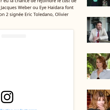
ir eu la chance de rejoindre le
cast
de
, Jacques Weber ou Eye Haïdara font
on 2 signée Eric Toledano, Olivier