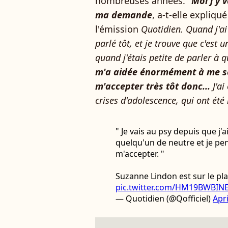
nombreuses années. "
Moi j'y v
ma demande
, a-t-elle expliqu
l'émission
Quotidien. Quand j'ai 
parlé tôt, et je trouve que c'est u
quand j'étais petite de parler à 
m'a aidée énormément à me se
m'accepter très tôt donc...
J'ai
crises d'adolescence, qui ont ét
" Je vais au psy depuis que j'a
quelqu'un de neutre et je p
m'accepter. "
Suzanne Lindon est sur le pl
pic.twitter.com/HM19BWBIN
— Quotidien (@Qofficiel)
Apri