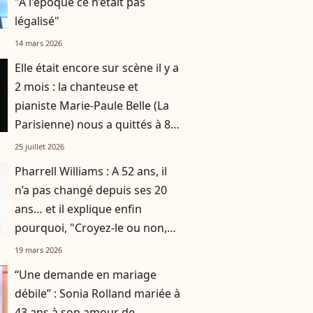
"À l'époque ce n’était pas
légalisé"
14 mars 2026
Elle était encore sur scène il y a
2 mois : la chanteuse et
pianiste Marie-Paule Belle (La
Parisienne) nous a quittés à 80
ans
25 juillet 2026
Pharrell Williams : A 52 ans, il
n’a pas changé depuis ses 20
ans… et il explique enfin
pourquoi, "Croyez-le ou non,
c'est la clé"
19 mars 2026
“Une demande en mariage
débile” : Sonia Rolland mariée à
43 ans à son amour de