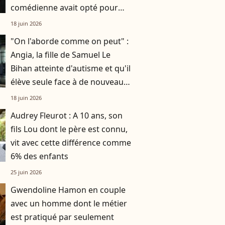
comédienne avait opté pour
une robe originale d'une
18 juin 2026
créatrice française
"On l'aborde comme on peut" :
Angia, la fille de Samuel Le
Bihan atteinte d'autisme et qu'il
élève seule face à de nouveaux
défis
18 juin 2026
Audrey Fleurot : A 10 ans, son
fils Lou dont le père est connu,
vit avec cette différence comme
6% des enfants
25 juin 2026
Gwendoline Hamon en couple
avec un homme dont le métier
est pratiqué par seulement