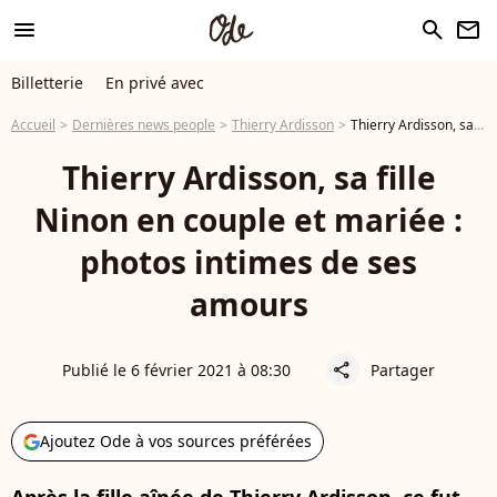
menu
search
newsletter
Billetterie
En privé avec
Accueil
Dernières news people
Thierry Ardisson
Thierry Ardisson, sa fille Ninon en couple et mariée : photos intimes de ses amours
Thierry Ardisson, sa fille
Ninon en couple et mariée :
photos intimes de ses
amours
Publié le 6 février 2021 à 08:30
Partager
share
Ajoutez Ode à vos sources préférées