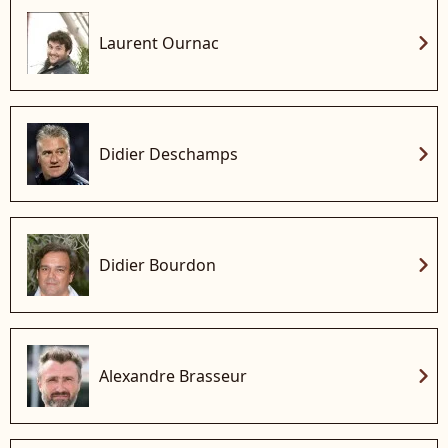
chevron_right
Laurent Ournac
chevron_right
Didier Deschamps
chevron_right
Didier Bourdon
chevron_right
Alexandre Brasseur