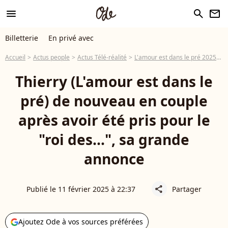
menu
search
newsletter
Billetterie
En privé avec
Accueil
Actus people
Actus Télé-réalité
L'amour est dans le pré 2025
T
Thierry (L'amour est dans le
pré) de nouveau en couple
après avoir été pris pour le
"roi des...", sa grande
annonce
Publié le 11 février 2025 à 22:37
Partager
share
Ajoutez Ode à vos sources préférées