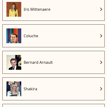
chevron_right
Iris Mittenaere
chevron_right
Coluche
chevron_right
Bernard Arnault
chevron_right
Shakira