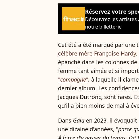
Réservez votre spe
Découvrez les artistes
notre billetterie
Cet été a été marqué par une t
célèbre mère Françoise Hardy
.
épanché dans les colonnes de
femme tant aimée et si import
"
compagne
"
, à laquelle il cla
dernier album. Les confidences 
Jacques Dutronc, sont rares. E
qu'il a bien moins de mal à évo
Dans
Gala
en 2023, il évoquait
une dizaine d'années, "
parce q
À force d'y passer du temps, j'ai f