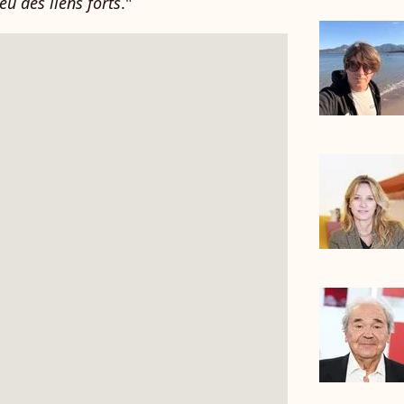
eu des liens forts
."