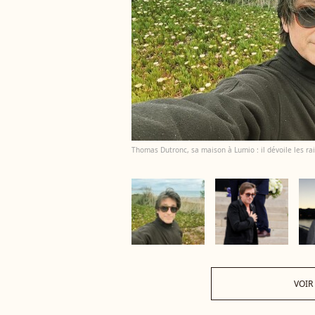
Thomas Dutronc, sa maison à Lumio : il dévoile les r
VOIR