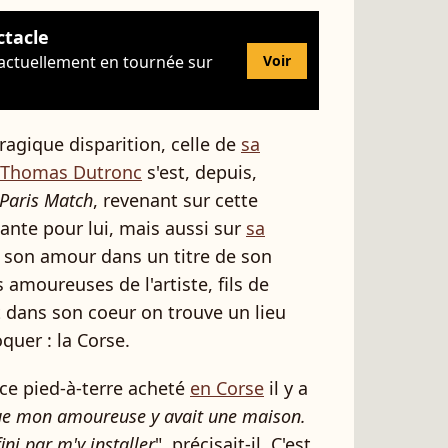
ctacle
 actuellement en tournée sur
Voir
ragique disparition, celle de
sa
Thomas Dutronc
s'est, depuis,
Paris Match
, revenant sur cette
ante pour lui, mais aussi sur
sa
me son amour dans un titre de son
amoureuses de l'artiste, fils de
t dans son coeur on trouve un lieu
quer : la Corse.
 ce pied-à-terre acheté
en Corse
il y a
ue mon amoureuse y avait une maison.
ini par m'y installer
", précisait-il. C'est