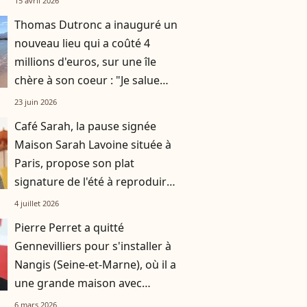
15 avril 2026
Thomas Dutronc a inauguré un
nouveau lieu qui a coûté 4
millions d'euros, sur une île
chère à son coeur : "Je salue
l'effort de tout le monde"
23 juin 2026
Café Sarah, la pause signée
Maison Sarah Lavoine située à
Paris, propose son plat
signature de l'été à reproduire
à la maison
4 juillet 2026
Pierre Perret a quitté
Gennevilliers pour s'installer à
Nangis (Seine-et-Marne), où il a
une grande maison avec
piscine
6 mars 2026