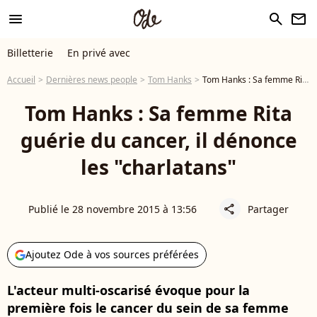
menu
search
newsletter
Billetterie
En privé avec
Accueil
Dernières news people
Tom Hanks
Tom Hanks : Sa femme Rita guérie du cancer, il dénonce les "charlatans"
Tom Hanks : Sa femme Rita
guérie du cancer, il dénonce
les "charlatans"
Publié le 28 novembre 2015 à 13:56
Partager
share
Ajoutez Ode à vos sources préférées
L'acteur multi-oscarisé évoque pour la
première fois le cancer du sein de sa femme