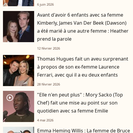
6 juin 2026
Avant d'avoir 6 enfants avec sa femme
Kimberly, James Van Der Beek (Dawson)
a été marié à une autre femme : Heather
prend la parole
12 février 2026
Thomas Hugues fait un aveu surprenant
à propos de son ex-femme Laurence
Ferrari, avec qui il a eu deux enfants
28 février 2026
"Elle n'en peut plus" : Mory Sacko (Top
player2
Chef) fait une mise au point sur son
quotidien avec sa femme Emilie
4 mai 2026
Emma Heming Willis : La femme de Bruce