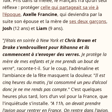
Talk
. Pris dans la mêlée, le Français n'a qu'un seul
réflexe : protéger
celle qui partageait sa vie à
l'époque
,
Axelle Francine
, qui deviendra par la
suite son épouse et la mère de
ses deux garçons
,
Josh
(12 ans) et
Liam
(9 ans).
"
J'étais en soirée à New York et
Chris Brown et
Drake s'embrouillent pour Rihanna et ils
commencent à s'envoyer des verres.
Je protège la
mère de mes enfants et je me prends un bout de
verre
", raconte-t-il. Sur le coup, l'adrénaline et
l'ambiance de la fête masquent la douleur. "
Il est
cinq heures du matin, j'ai consommé un peu d'alcool
donc je ne me rends pas compte
." C'est quelques
heures plus tard, lors d'un vol pour la France, que
l'inquiétude s'installe.
"A 11h, on devait prendre
l'avion pour rentrer en France. On rentre dans l'avion,