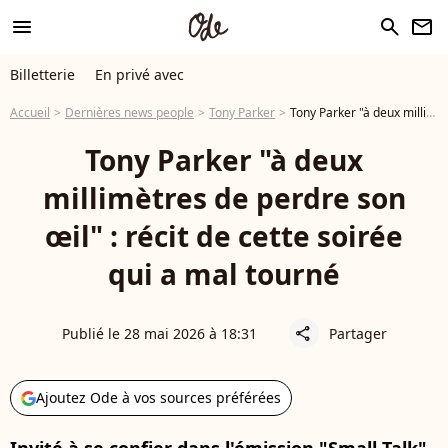
menu
search
newsletter
Billetterie
En privé avec
Accueil
Dernières news people
Tony Parker
Tony Parker "à deux millimètres de perdre son œil" : récit de cette soirée qui a mal tourné
Tony Parker "à deux
millimètres de perdre son
œil" : récit de cette soirée
qui a mal tourné
Publié le 28 mai 2026 à 18:31
Partager
share
Ajoutez Ode à vos sources préférées