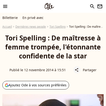
menu
search
newsletter
Billetterie
En privé avec
Accueil
Dernières news people
Tori Spelling
Tori Spelling : De maîtresse à femme trompée, l'étonnante confidente de la star
Tori Spelling : De maîtresse à
femme trompée, l'étonnante
confidente de la star
Publié le 12 novembre 2014 à 15:51
Partager
share
Ajoutez Ode à vos sources préférées