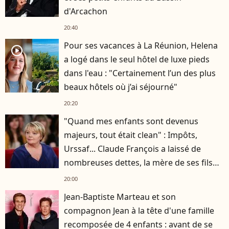
d'Arcachon
20:40
Pour ses vacances à La Réunion, Helena
player2
a logé dans le seul hôtel de luxe pieds
dans l'eau : "Certainement l’un des plus
beaux hôtels où j’ai séjourné"
20:20
"Quand mes enfants sont devenus
majeurs, tout était clean" : Impôts,
Urssaf... Claude François a laissé de
nombreuses dettes, la mère de ses fils
s'est occupée de tout
20:00
Jean-Baptiste Marteau et son
compagnon Jean à la tête d'une famille
recomposée de 4 enfants : avant de se