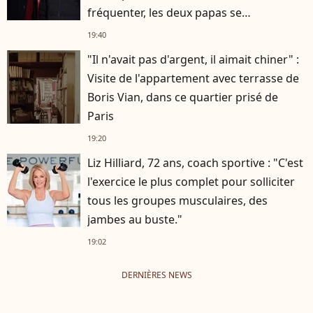
fréquenter, les deux papas se
connaissaient depuis des années
19:40
"Il n'avait pas d'argent, il aimait chiner" :
Visite de l'appartement avec terrasse de
Boris Vian, dans ce quartier prisé de
Paris
19:20
Liz Hilliard, 72 ans, coach sportive : "C'est
l'exercice le plus complet pour solliciter
tous les groupes musculaires, des
jambes au buste."
19:02
DERNIÈRES NEWS