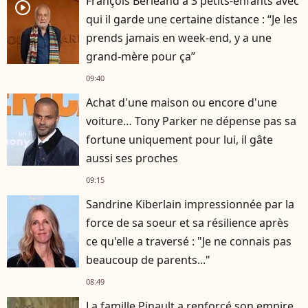
François Berléand a 3 petits-enfants avec
player2
qui il garde une certaine distance : “Je les
prends jamais en week-end, y a une
grand-mère pour ça”
09:40
Achat d'une maison ou encore d'une
voiture… Tony Parker ne dépense pas sa
fortune uniquement pour lui, il gâte
aussi ses proches
09:15
Sandrine Kiberlain impressionnée par la
force de sa soeur et sa résilience après
ce qu'elle a traversé : "Je ne connais pas
beaucoup de parents..."
08:49
La famille Pinault a renforcé son empire