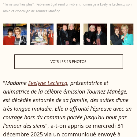
"Tu ne souffres plus" : Fabienne Egal rend un vibrant hommage à Evelyne Leclercq, son
amie et ex-acolyte de Tournez Manège
VOIR LES 13 PHOTOS
"
Madame
Evelyne Leclercq
, présentatrice et
animatrice de la célèbre émission Tournez Manège,
est décédée entourée de sa famille, des suites d'une
très longue maladie. Elle a affronté l'épreuve avec un
courage hors du commun portée jusqu'au bout par
l'amour des siens
", a-t-on appris ce mercredi 31
décembre 2025 via un communiqué envoyé à