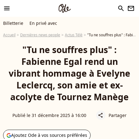
menu
search
newsletter
Billetterie
En privé avec
Accueil
Dernières news people
Actus Télé
"Tu ne souffres plus" : Fabienne Egal rend un vibrant hommage à Evelyne Leclercq, son amie et ex-acolyte de Tournez Manège
"Tu ne souffres plus" :
Fabienne Egal rend un
vibrant hommage à Evelyne
Leclercq, son amie et ex-
acolyte de Tournez Manège
Publié le 31 décembre 2025 à 16:00
Partager
share
Ajoutez Ode à vos sources préférées