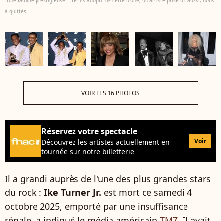
"Une famille prestigieuse" : Le fils adoptif de cette icône, un artiste prisé lui aussi, nous
a quittés
VOIR LES 16 PHOTOS
Réservez votre spectacle
Voir
Découvrez les artistes actuellement en
tournée sur notre billetterie
Il a grandi auprès de l'une des plus grandes stars
du rock :
Ike Turner Jr.
est mort ce samedi 4
octobre 2025, emporté par une insuffisance
rénale, a indiqué le média américain
TMZ
. Il avait