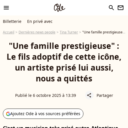
menu
search
newsletter
Billetterie
En privé avec
Accueil
Dernières news people
Tina Turner
"Une famille prestigieuse" : Le fils adoptif de cette icône, un artiste prisé lui aussi, nous a quittés
"Une famille prestigieuse" :
Le fils adoptif de cette icône,
un artiste prisé lui aussi,
nous a quittés
Publié le 6 octobre 2025 à 13:39
Partager
share
Ajoutez Ode à vos sources préférées