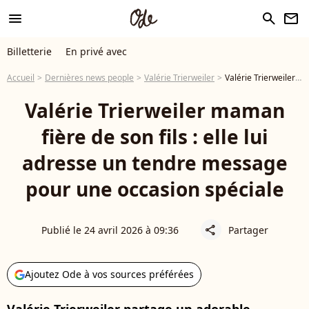
menu
search
newsletter
Billetterie
En privé avec
Accueil
Dernières news people
Valérie Trierweiler
Valérie Trierweiler maman fière de son fils : elle lui adresse un tendre message pour une occasion spéciale
Valérie Trierweiler maman
fière de son fils : elle lui
adresse un tendre message
pour une occasion spéciale
Publié le 24 avril 2026 à 09:36
Partager
share
Ajoutez Ode à vos sources préférées