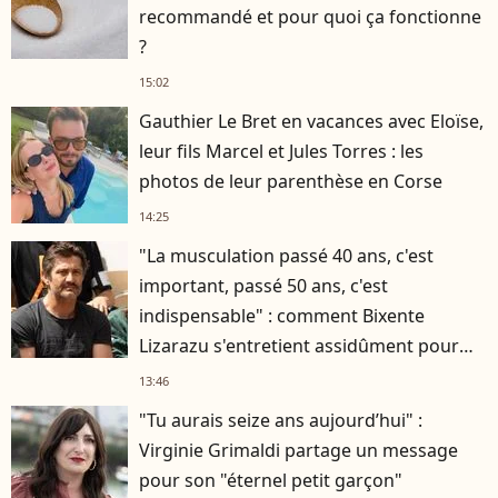
recommandé et pour quoi ça fonctionne
?
15:02
Gauthier Le Bret en vacances avec Eloïse,
leur fils Marcel et Jules Torres : les
photos de leur parenthèse en Corse
14:25
"La musculation passé 40 ans, c'est
important, passé 50 ans, c'est
indispensable" : comment Bixente
Lizarazu s'entretient assidûment pour
rester musclé à 56 ans ?
13:46
"Tu aurais seize ans aujourd’hui" :
Virginie Grimaldi partage un message
pour son "éternel petit garçon"