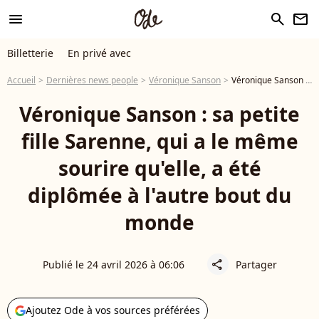
menu
search
newsletter
Billetterie
En privé avec
Accueil
Dernières news people
Véronique Sanson
Véronique Sanson : sa petite fille Sarenne, qui a le même sourire qu'elle, a été diplômée à l'autre bout du monde
Véronique Sanson : sa petite
fille Sarenne, qui a le même
sourire qu'elle, a été
diplômée à l'autre bout du
monde
Publié le 24 avril 2026 à 06:06
Partager
share
Ajoutez Ode à vos sources préférées