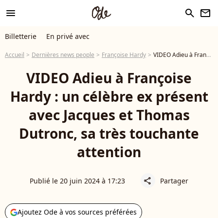
menu
search
newsletter
Billetterie
En privé avec
Accueil
Dernières news people
Françoise Hardy
VIDEO Adieu à Françoise Hardy : un célèbre ex présent avec Jacques et Thomas Dutronc, sa très touchante attention
VIDEO Adieu à Françoise
Hardy : un célèbre ex présent
avec Jacques et Thomas
Dutronc, sa très touchante
attention
Publié le 20 juin 2024 à 17:23
Partager
share
Ajoutez Ode à vos sources préférées