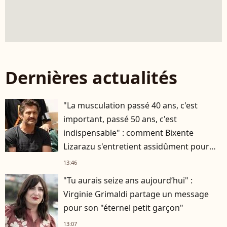
Dernières actualités
"La musculation passé 40 ans, c'est
important, passé 50 ans, c'est
indispensable" : comment Bixente
Lizarazu s'entretient assidûment pour
rester musclé à 56 ans ?
13:46
"Tu aurais seize ans aujourd’hui" :
Virginie Grimaldi partage un message
pour son "éternel petit garçon"
13:07