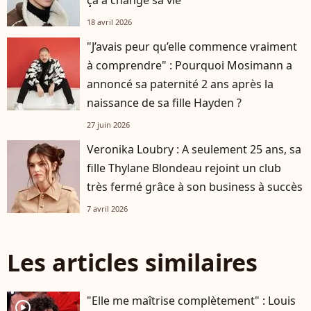
ça a changé sa vie
18 avril 2026
"J’avais peur qu’elle commence vraiment
à comprendre" : Pourquoi Mosimann a
annoncé sa paternité 2 ans après la
naissance de sa fille Hayden ?
27 juin 2026
Veronika Loubry : A seulement 25 ans, sa
fille Thylane Blondeau rejoint un club
très fermé grâce à son business à succès
7 avril 2026
Les articles similaires
"Elle me maîtrise complètement" : Louis
player2