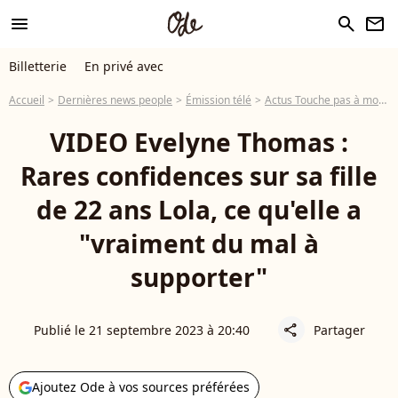
menu
search
newsletter
Billetterie
En privé avec
Accueil
Dernières news people
Émission télé
Actus Touche pas à mon poste
VIDEO Evelyne Thomas :
Rares confidences sur sa fille
de 22 ans Lola, ce qu'elle a
"vraiment du mal à
supporter"
Publié le 21 septembre 2023 à 20:40
Partager
share
Ajoutez Ode à vos sources préférées