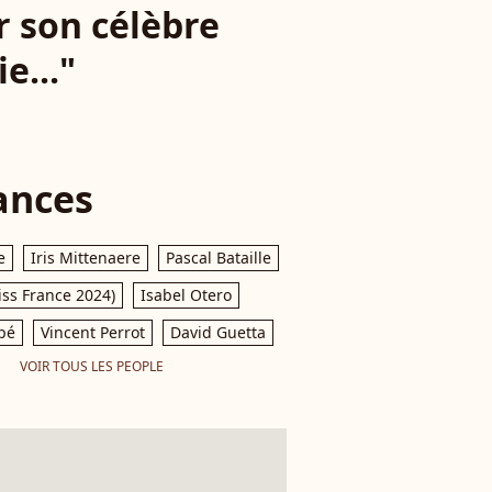
r son célèbre
e..."
ances
e
Iris Mittenaere
Pascal Bataille
iss France 2024)
Isabel Otero
pé
Vincent Perrot
David Guetta
VOIR TOUS LES PEOPLE