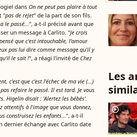
Fogiel dans
On ne peut pas plaire à tout
t "
pas de rejet
" de la part de son fils.
 a le passé...
", a-t-il précisé avant que
sser un message à Carlito. "
Je crois
rs pensé que c'est intouchable, l'amour
e peux pas lui dire comme message qu'il y
u'il le sait !
", a réagi l'invité de
Chez
Les a
, c'est que c'est l'échec de ma vie (...)
simil
as refaire le passé. Il est tard. Je vous
. Higelin disait : 'Alertez les bébés'.
z attentifs à l'image que vous donnez,
player2
us construisez les enfants...
", a-t-il
n dernier échange avec Carlito date