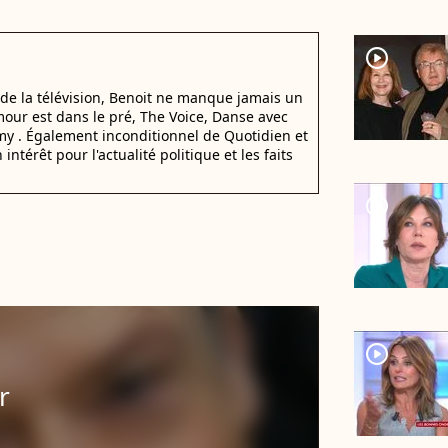
player2
 de la télévision, Benoit ne manque jamais un
amour est dans le pré, The Voice, Danse avec
my . Également inconditionnel de Quotidien et
intérêt pour l'actualité politique et les faits
player2
player2
r