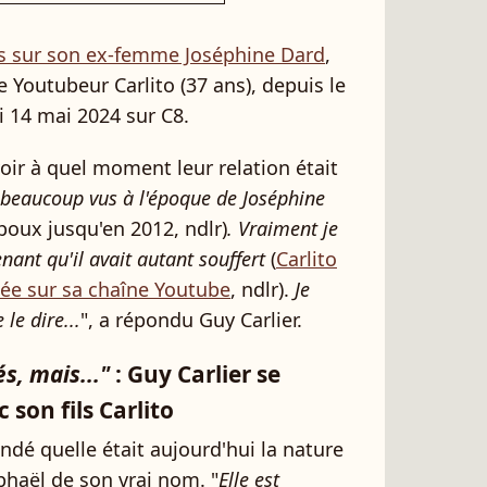
ns sur son ex-femme Joséphine Dard
,
e Youtubeur Carlito (37 ans), depuis le
 14 mai 2024 sur C8.
oir à quel moment leur relation était
 beaucoup vus à l'époque de Joséphine
époux jusqu'en 2012, ndlr)
. Vraiment je
nant qu'il avait autant souffert
(
Carlito
tée sur sa chaîne Youtube
, ndlr).
Je
le dire...
", a répondu Guy Carlier.
s, mais..."
: Guy Carlier se
 son fils Carlito
ndé quelle était aujourd'hui la nature
aphaël de son vrai nom. "
Elle est