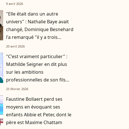
Valeria Bruni-Tedeschi
9 avril 2026
"Elle était dans un autre
univers" : Nathalie Baye avait
changé, Dominique Besnehard
l'a remarqué "il y a trois
semaines" en lui rendant visite
20 avril 2026
"C'est vraiment particulier" :
Mathilde Seigner en dit plus
sur les ambitions
professionnelles de son fils
Louis, 18 ans
25 février 2026
Faustine Bollaert perd ses
moyens en évoquant ses
enfants Abbie et Peter, dont le
père est Maxime Chattam