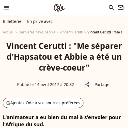
menu
search
newsletter
Billetterie
En privé avec
Accueil
Dernières news people
Vincent Cerutti
Vincent Cerutti : "Me séparer d'Hapsatou et Abbie a été un crève-coeur"
Vincent Cerutti : "Me séparer
d'Hapsatou et Abbie a été un
crève-coeur"
Publié le 14 avril 2017 à 20:32
Partager
share
Ajoutez Ode à vos sources préférées
L'animateur a eu bien du mal à s'envoler pour
l'Afrique du sud.