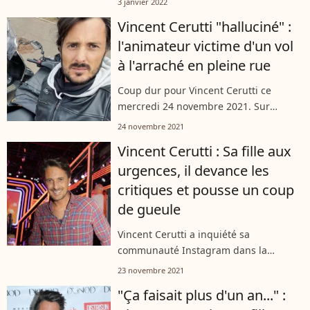
3 janvier 2022
et Isaac profitent encore du soleil
Vincent Cerutti "halluciné" :
africain, l'animateur a été obligé...
l'animateur victime d'un vol
à l'arraché en pleine rue
Coup dur pour Vincent Cerutti ce
mercredi 24 novembre 2021. Sur
Instagram, le compagnon d'Hapsatou
24 novembre 2021
Sy a révélé s'être fait voler dans la rue.
Vincent Cerutti : Sa fille aux
Sous le choc, il détaille les
urgences, il devance les
circonstances...
critiques et pousse un coup
de gueule
Vincent Cerutti a inquiété sa
communauté Instagram dans la
journée de lundi 22 novembre 2021.
23 novembre 2021
L'animateur a confié avoir emmené sa
"Ça faisait plus d'un an..." :
fille Abbie tout juste âgée de 5 ans aux