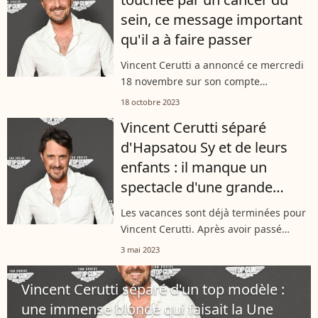
sein, ce message important
qu'il a à faire passer
Vincent Cerutti a annoncé ce mercredi
18 novembre sur son compte
Instagram que sa mère est atteinte
18 octobre 2023
d'un cancer du sein. L'animateur a alors
Vincent Cerutti séparé
tenu à faire passer un message
d'Hapsatou Sy et de leurs
important...
enfants : il manque un
spectacle d'une grande
beauté
Les vacances sont déjà terminées pour
Vincent Cerutti. Après avoir passé
quelques jours sous le soleil du
3 mai 2023
Sénégal, l'animateur a été contraint de
retrouver la capitale. Et sans ses...
Vincent Cerutti séparé d'un top modèle :
une immense blonde qui faisait la Une