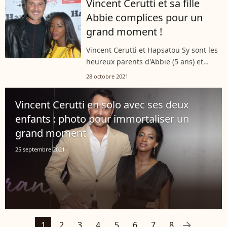
Vincent Cerutti et sa fille
urgences.
Abbie complices pour un
grand moment !
Vincent Cerutti et Hapsatou Sy sont les
heureux parents d'Abbie (5 ans) et
Isaac (bientôt 2 ans). Récemment, père
28 octobre 2021
et fille ont partagé un beau moment
ensemble. Si de son côté l'animateur...
Vincent Cerutti en solo avec ses deux
enfants : photo pour immortaliser un
grand moment
25 septembre 2021
arrow_right
1
2
3
4
5
6
7
8