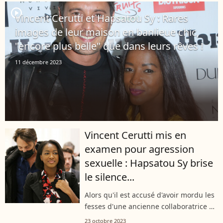
agression sexuelle a été...
player2
Vincent Cerutti et Hapsatou Sy : Rares
images de leur maison en banlieue chic,
"encore plus belle" que dans leurs rêves !
11 décembre 2023
Vincent Cerutti mis en
examen pour agression
sexuelle : Hapsatou Sy brise
le silence...
Alors qu'il est accusé d'avoir mordu les
fesses d'une ancienne collaboratrice à
deux reprises, Vincent Cerutti n'a pas
23 octobre 2023