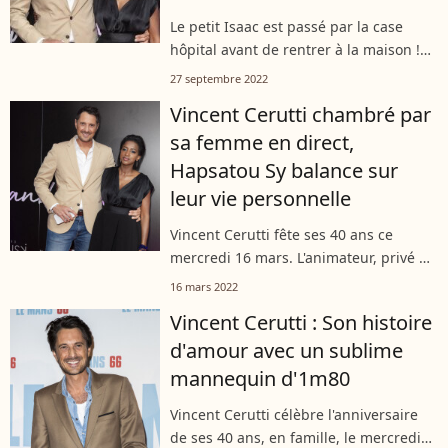
Le petit Isaac est passé par la case
hôpital avant de rentrer à la maison !
C'est son célèbre papa, Vincent Cerutti,
27 septembre 2022
qui a partagé la mauvaise nouvelle sur
Vincent Cerutti chambré par
les réseaux sociaux. Toutefois,...
sa femme en direct,
Hapsatou Sy balance sur
leur vie personnelle
Vincent Cerutti fête ses 40 ans ce
mercredi 16 mars. L'animateur, privé de
sa compagne Hapsatou Sy, partie au
16 mars 2022
Sénégal, a eu droit à une jolie surprise
Vincent Cerutti : Son histoire
pour l'occasion dans la matinale...
d'amour avec un sublime
mannequin d'1m80
Vincent Cerutti célèbre l'anniversaire
de ses 40 ans, en famille, le mercredi