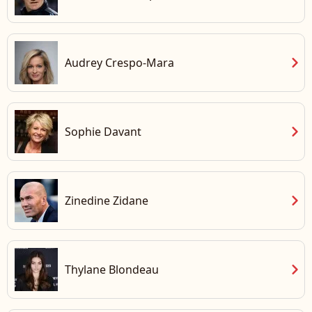
chevron_right
Audrey Crespo-Mara
chevron_right
Sophie Davant
chevron_right
Zinedine Zidane
chevron_right
Thylane Blondeau