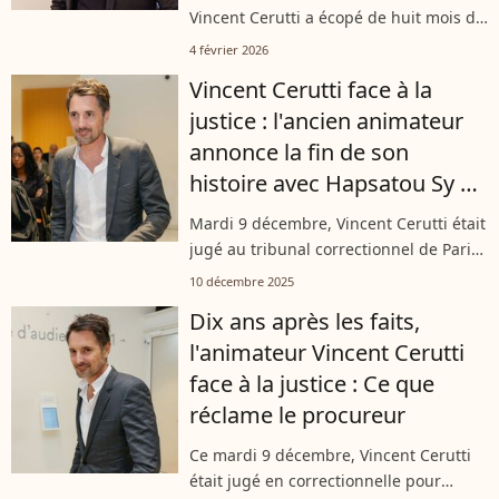
Vincent Cerutti a écopé de huit mois de
prison avec sursis pour agression
4 février 2026
sexuelle. L’ancien animateur de radio et
Vincent Cerutti face à la
de télévision a été reconnu...
justice : l'ancien animateur
annonce la fin de son
histoire avec Hapsatou Sy à
la barre
Mardi 9 décembre, Vincent Cerutti était
jugé au tribunal correctionnel de Paris
pour des faits remontant à 2015. Pour
10 décembre 2025
le soutenir, la mère de ses enfants
Dix ans après les faits,
Hapsatou Sy a fait le déplacement....
l'animateur Vincent Cerutti
face à la justice : Ce que
réclame le procureur
Ce mardi 9 décembre, Vincent Cerutti
était jugé en correctionnelle pour