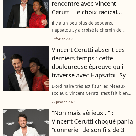
rencontre avec Vincent
Cerutti : le choix radical
qu'elle a dû faire
Il y a un peu plus de sept ans,
Hapsatou Sy a croisé le chemin de
Vincent Cerutti pour la première fois. Et
5 février 2023
entre eux, la magie a tout de suite
Vincent Cerutti absent ces
opéré. Son coup de coeur pour
derniers temps : cette
l'animateur...
douloureuse épreuve qu'il
traverse avec Hapsatou Sy
D'ordinaire très actif sur les réseaux
sociaux, Vincent Cerutti s'est fait bien
plus discret ces derniers jours. Mais le
22 janvier 2023
samedi 21 janvier 2023, il s'est emparé
"Non mais sérieux..." :
de son compte Instagram...
Vincent Cerutti choqué par la
"connerie" de son fils de 3