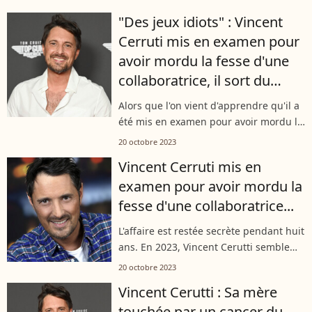
manqué de se défendre via un
"Des jeux idiots" : Vincent
communiqué. De son côté, Hapsatou...
Cerruti mis en examen pour
avoir mordu la fesse d'une
collaboratrice, il sort du
silence
Alors que l'on vient d'apprendre qu'il a
été mis en examen pour avoir mordu la
fesse d'une collaboratrice, Vincent
20 octobre 2023
Cerruti vient de prendre la parole sur
Vincent Cerruti mis en
cette affaire par l'intermédiaire...
examen pour avoir mordu la
fesse d'une collaboratrice...
L'affaire est restée secrète pendant huit
ans. En 2023, Vincent Cerutti semble
rattrapé par la justice. L'animateur,
20 octobre 2023
l'amoureux d'Hapsatou Sy et papa de
Vincent Cerutti : Sa mère
deux enfants avec la jolie...
touchée par un cancer du