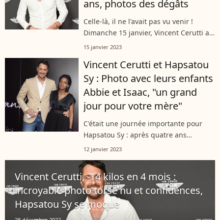
ans, photos des dégâts
Celle-là, il ne l'avait pas vu venir !
Dimanche 15 janvier, Vincent Cerutti a
été surpris par la dernière initiative de
15 janvier 2023
son jeune fils Isaac, tout juste âgé de 3
Vincent Cerutti et Hapsatou
ans. Une initiative...
Sy : Photo avec leurs enfants
Abbie et Isaac, "un grand
jour pour votre mère"
C'était une journée importante pour
Hapsatou Sy : après quatre ans
d'attente, l'ancienne chroniqueuse du
12 janvier 2023
groupe Canal + a enfin gagné son
combat contre Eric Zemmour,
Vincent Cerutti, -14 kilos en 4 mois :
condamné ce jeudi...
incroyable photo torse nu et confidences,
Hapsatou Sy se moque
28 décembre 2022