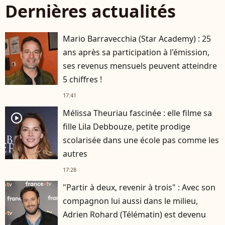
Dernières actualités
Mario Barravecchia (Star Academy) : 25
ans après sa participation à l'émission,
ses revenus mensuels peuvent atteindre
5 chiffres !
17:41
Mélissa Theuriau fascinée : elle filme sa
player2
fille Lila Debbouze, petite prodige
scolarisée dans une école pas comme les
autres
17:28
"Partir à deux, revenir à trois" : Avec son
compagnon lui aussi dans le milieu,
Adrien Rohard (Télématin) est devenu