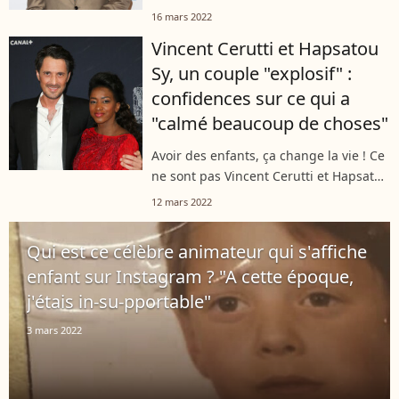
16 mars 2022. Difficile de dire s'il
16 mars 2022
recevra, pour l'occasion, un message
Vincent Cerutti et Hapsatou
de la part de sa superbe ex,...
Sy, un couple "explosif" :
confidences sur ce qui a
"calmé beaucoup de choses"
Avoir des enfants, ça change la vie ! Ce
ne sont pas Vincent Cerutti et Hapsatou
Sy qui diront le contraire, pour qui tout
12 mars 2022
semble être devenu meilleur. Lors
d'une interview pour Jordan...
Qui est ce célèbre animateur qui s'affiche
enfant sur Instagram ? "A cette époque,
j'étais in-su-pportable"
3 mars 2022