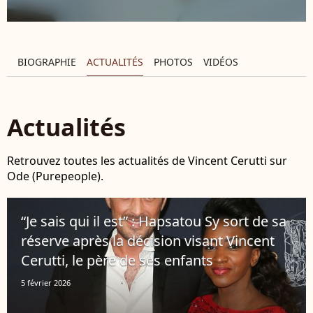
BIOGRAPHIE
ACTUALITÉS
PHOTOS
VIDÉOS
Actualités
Retrouvez toutes les actualités de Vincent Cerutti sur
Ode (Purepeople).
“Je sais qui il est” : Hapsatou Sy sort de sa
réserve après la décision visant Vincent
Cerutti, le père de ses enfants
5 février 2026