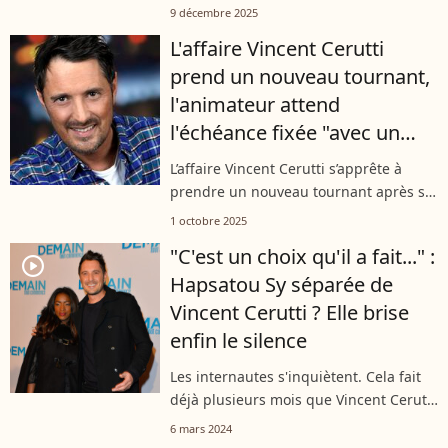
"atteinte sexuelle avec violence,
9 décembre 2025
contrainte, menace ou surprise". Alors
L'affaire Vincent Cerutti
qu'il risquait jusqu'à 5 ans de prison...
prend un nouveau tournant,
l'animateur attend
l'échéance fixée "avec un
certain soulagement"
L’affaire Vincent Cerutti s’apprête à
prendre un nouveau tournant après sa
mise en examen en octobre 2023.
1 octobre 2025
Comme l’a indiqué le "Parisien" ce
"C'est un choix qu'il a fait..." :
mercredi 1er octobre 2025,
player2
Hapsatou Sy séparée de
l’animateur...
Vincent Cerutti ? Elle brise
enfin le silence
Les internautes s'inquiètent. Cela fait
déjà plusieurs mois que Vincent Cerutti
n'apparaît plus sur les réseaux sociaux.
6 mars 2024
Depuis que sa mise en examen pour