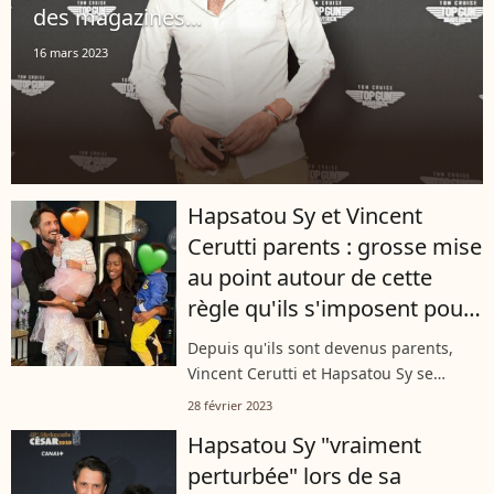
des magazines...
16 mars 2023
Hapsatou Sy et Vincent
Cerutti parents : grosse mise
au point autour de cette
règle qu'ils s'imposent pour
leurs enfants
Depuis qu'ils sont devenus parents,
Vincent Cerutti et Hapsatou Sy se
laissent régulièrement aller à partager
28 février 2023
des instants de leur vie de famille sur
Hapsatou Sy "vraiment
les réseaux sociaux. Mais, au...
perturbée" lors de sa