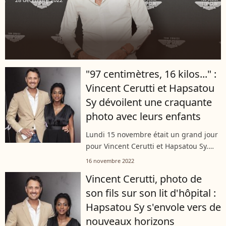
"97 centimètres, 16 kilos..." :
Vincent Cerutti et Hapsatou
Sy dévoilent une craquante
photo avec leurs enfants
Lundi 15 novembre était un grand jour
pour Vincent Cerutti et Hapsatou Sy.
Leur fils Isaac a célébré son
16 novembre 2022
anniversaire. Sur Instagram,
Vincent Cerutti, photo de
l'animateur a partagé une photo de
son fils sur son lit d'hôpital :
leur tendre...
Hapsatou Sy s'envole vers de
nouveaux horizons