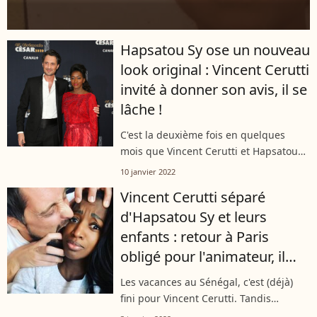
Hapsatou Sy ose un nouveau
look original : Vincent Cerutti
invité à donner son avis, il se
lâche !
C'est la deuxième fois en quelques
mois que Vincent Cerutti et Hapsatou
Sy sont séparés. Sur les réseaux
10 janvier 2022
sociaux, ils partagent alors chacun leur
Vincent Cerutti séparé
quotidien. Elle avec leurs enfants...
d'Hapsatou Sy et leurs
enfants : retour à Paris
obligé pour l'animateur, il
s'explique
Les vacances au Sénégal, c'est (déjà)
fini pour Vincent Cerutti. Tandis
qu'Hapsatou Sy et leurs enfants Abbie