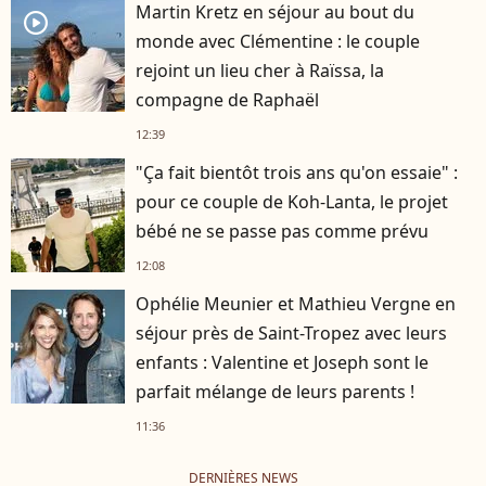
Martin Kretz en séjour au bout du
player2
monde avec Clémentine : le couple
rejoint un lieu cher à Raïssa, la
compagne de Raphaël
12:39
"Ça fait bientôt trois ans qu'on essaie" :
pour ce couple de Koh-Lanta, le projet
bébé ne se passe pas comme prévu
12:08
Ophélie Meunier et Mathieu Vergne en
séjour près de Saint-Tropez avec leurs
enfants : Valentine et Joseph sont le
parfait mélange de leurs parents !
11:36
DERNIÈRES NEWS