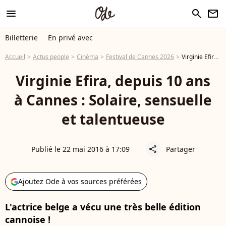
menu
search
newsletter
Billetterie
En privé avec
Accueil
Actus people
Cinéma
Festival de Cannes 2026
Virginie Efira, depuis 10 ans à Cannes : Solaire, sensuelle et talentueuse
Virginie Efira, depuis 10 ans
à Cannes : Solaire, sensuelle
et talentueuse
Publié le 22 mai 2016 à 17:09
Partager
share
Ajoutez Ode à vos sources préférées
L'actrice belge a vécu une très belle édition
cannoise !