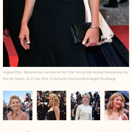
Virginie Efira - Descente des marches du film "Elle" lors du 69e Festival International du
Film de Cannes. Le 21 mai 2016. © Giancarlo Gorassini/Bestimage© BestImage