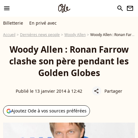
menu
search
newsletter
Billetterie
En privé avec
Accueil
Dernières news people
Woody Allen
Woody Allen : Ronan Farrow clashe son père pendant les Golden Globes
Woody Allen : Ronan Farrow
clashe son père pendant les
Golden Globes
Publié le 13 janvier 2014 à 12:42
Partager
share
Ajoutez Ode à vos sources préférées