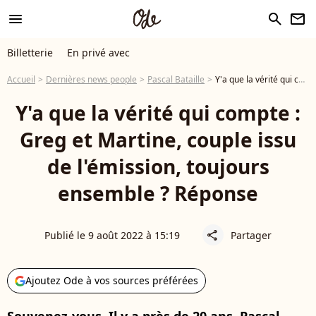
menu
search
newsletter
Billetterie
En privé avec
Accueil
Dernières news people
Pascal Bataille
Y'a que la vérité qui compte : Greg et Martine, couple issu de l'émission, toujours ensemble ? Réponse
Y'a que la vérité qui compte :
Greg et Martine, couple issu
de l'émission, toujours
ensemble ? Réponse
Publié le 9 août 2022 à 15:19
Partager
share
Ajoutez Ode à vos sources préférées