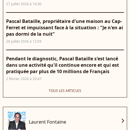
27 juillet 2026 à 16:30
Pascal Bataille, propriétaire d'une maison au Cap-
Ferret et impuissant face à la situation : "Je n'en ai
pas dormi de la nuit"
26 juillet 2026 à 12:59
Pendant le diagnostic, Pascal Bataille s'est lancé
dans une activité qu'il continue encore et qui est
pratiquée par plus de 10 millions de Français
2 février 2026 à 20:47
TOUS LES ARTICLES
chevron_right
Laurent Fontaine