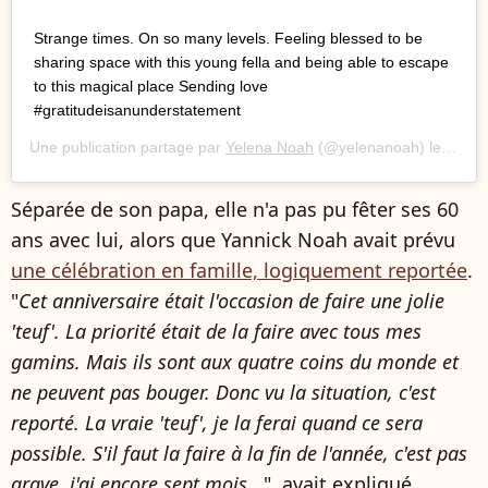
Strange times. On so many levels. Feeling blessed to be
sharing space with this young fella and being able to escape
to this magical place Sending love
#gratitudeisanunderstatement
Une publication partage par
Yelena Noah
(@yelenanoah) le
27 Ma
Séparée de son papa, elle n'a pas pu fêter ses 60
ans avec lui, alors que Yannick Noah avait prévu
une célébration en famille, logiquement reportée
.
"
Cet anniversaire était l'occasion de faire une jolie
'teuf'. La priorité était de la faire avec tous mes
gamins. Mais ils sont aux quatre coins du monde et
ne peuvent pas bouger. Donc vu la situation, c'est
reporté. La vraie 'teuf', je la ferai quand ce sera
possible. S'il faut la faire à la fin de l'année, c'est pas
grave, j'ai encore sept mois...
", avait expliqué