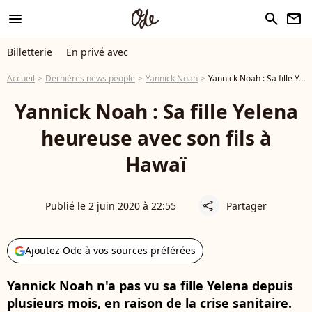
menu
search
newsletter
Billetterie
En privé avec
Accueil
Dernières news people
Yannick Noah
Yannick Noah : Sa fille Yelena heureuse avec son fils à Hawaï
Yannick Noah : Sa fille Yelena
heureuse avec son fils à
Hawaï
Publié le 2 juin 2020 à 22:55
Partager
share
Ajoutez Ode à vos sources préférées
Yannick Noah n'a pas vu sa fille Yelena depuis
plusieurs mois, en raison de la crise sanitaire.