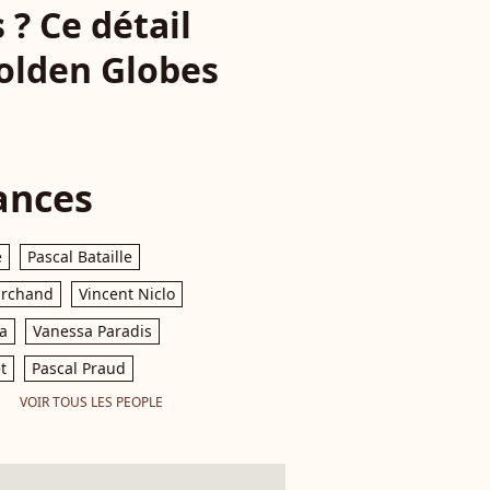
? Ce détail
Golden Globes
ances
e
Pascal Bataille
archand
Vincent Niclo
a
Vanessa Paradis
t
Pascal Praud
VOIR TOUS LES PEOPLE