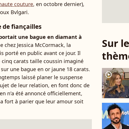
 haute couture
, en octobre dernier),
joux Bvlgari.
de fiançailles
portait une bague en diamant à
Sur 
de chez Jessica McCormack, la
thèm
is porté en public avant ce jour. Il
e cinq carats taille coussin imaginé
i sur une bague en or jaune 18 carats.
player2
ongtemps laissé planer le suspense
et de leur relation, en font donc de
en n'a été annoncé officiellement,
y a fort à parier que leur amour soit