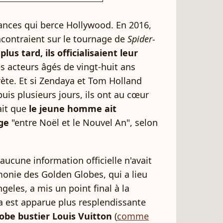
mances qui berce Hollywood. En 2016,
contraient sur le tournage de
Spider-
plus tard, ils officialisaient leur
es acteurs âgés de vingt-huit ans
rète. Et si Zendaya et Tom Holland
uis plusieurs jours, ils ont au cœur
ait que
le jeune homme ait
age
"entre Noël et le Nouvel An", selon
, aucune information officielle n'avait
monie des Golden Globes, qui a lieu
geles, a mis un point final à la
a est apparue plus resplendissante
obe bustier Louis Vuitton
(
comme