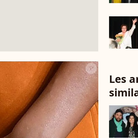
Les a
simil