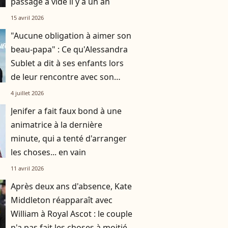
passage à vide il y a un an
15 avril 2026
"Aucune obligation à aimer son
beau-papa" : Ce qu'Alessandra
Sublet a dit à ses enfants lors
de leur rencontre avec son
nouveau mari
4 juillet 2026
Jenifer a fait faux bond à une
animatrice à la dernière
minute, qui a tenté d'arranger
les choses... en vain
11 avril 2026
Après deux ans d'absence, Kate
Middleton réapparaît avec
William à Royal Ascot : le couple
n'a pas fait les choses à moitié