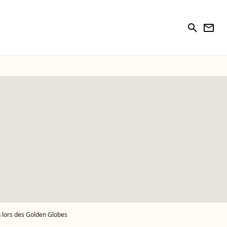
search
newsletter
n lors des Golden Globes