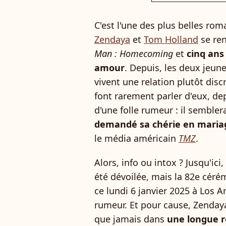
C'est l'une des plus belles ro
Zendaya
et
Tom Holland
se ren
Man : Homecoming
et
cinq ans 
amour
. Depuis, les deux jeun
vivent une relation plutôt disc
font rarement parler d'eux, dep
d'une folle rumeur : il sembler
demandé sa chérie en mari
le média américain
TMZ
.
Alors, info ou intox ? Jusqu'ici
été dévoilée, mais la 82e céré
ce lundi 6 janvier 2025 à Los An
rumeur. Et pour cause, Zenday
que jamais dans
une longue r