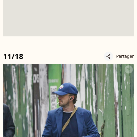
11/18
Partager
share