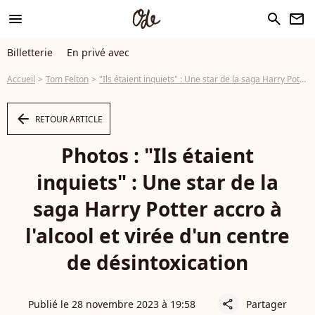
menu
search
newsletter
Billetterie
En privé avec
Accueil
Tom Felton
"Ils étaient inquiets" : Une star de la saga Harry Potter accro à l'alcool et virée d'un centre de désintoxication
arrow_left
RETOUR ARTICLE
Photos : "Ils étaient
inquiets" : Une star de la
saga Harry Potter accro à
l'alcool et virée d'un centre
de désintoxication
Publié le 28 novembre 2023 à 19:58
Partager
share