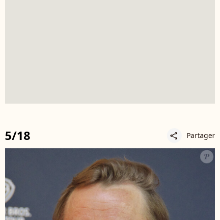
5/18
Partager
share