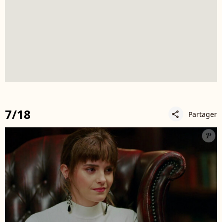
7/18
Partager
share