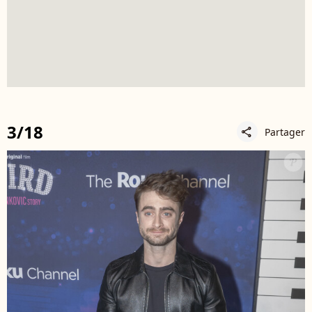
3/18
Partager
share