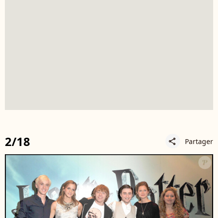
2/18
Partager
share