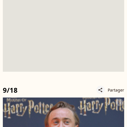
9/18
Partager
share