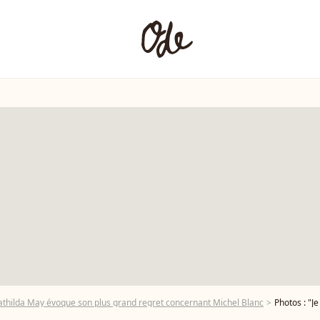
: Mathilda May évoque son plus grand regret concernant Michel Blanc
Photos : "Je n'ai p