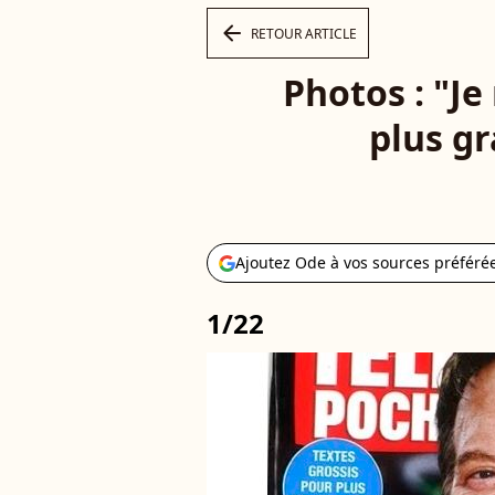
arrow_left
RETOUR ARTICLE
Photos : "Je
plus g
Ajoutez Ode à vos sources préféré
1/22