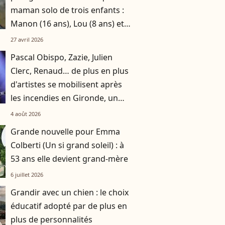
maman solo de trois enfants :
Manon (16 ans), Lou (8 ans) et
Sacha (5 ans)
27 avril 2026
Pascal Obispo, Zazie, Julien
Clerc, Renaud… de plus en plus
d'artistes se mobilisent après
les incendies en Gironde, un
grand concert caritatif
4 août 2026
annoncé
Grande nouvelle pour Emma
Colberti (Un si grand soleil) : à
53 ans elle devient grand-mère
6 juillet 2026
Grandir avec un chien : le choix
éducatif adopté par de plus en
plus de personnalités