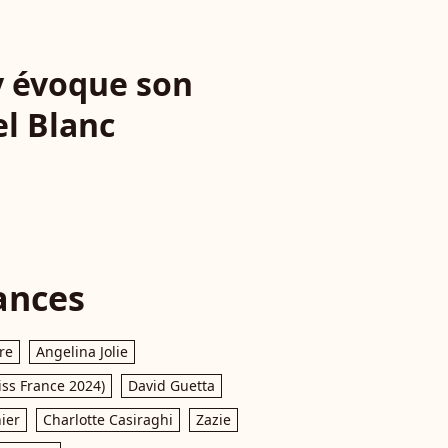
ay évoque son
l Blanc
ances
re
Angelina Jolie
iss France 2024)
David Guetta
ier
Charlotte Casiraghi
Zazie