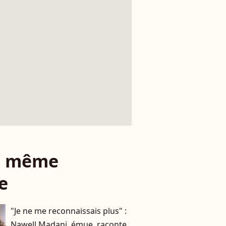
le même
e
"Je ne me reconnaissais plus" :
Nawell Madani, émue, raconte