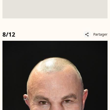
8/12
Partager
share