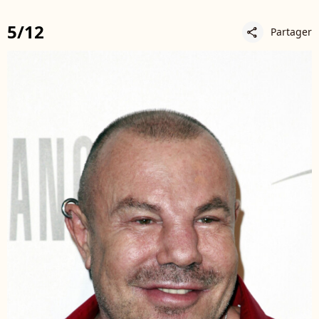
5/12
Partager
share