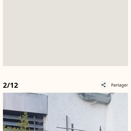
2/12
Partager
share