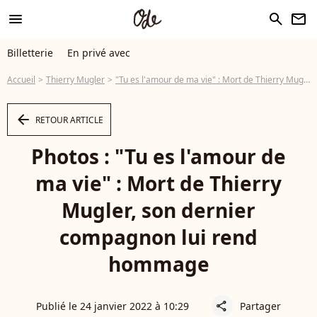
menu
search
newsletter
Billetterie
En privé avec
Accueil
Thierry Mugler
"Tu es l'amour de ma vie" : Mort de Thierry Mugler, son dernier compagnon lui rend hommage
arrow_left
RETOUR ARTICLE
Photos : "Tu es l'amour de
ma vie" : Mort de Thierry
Mugler, son dernier
compagnon lui rend
hommage
Publié le 24 janvier 2022 à 10:29
Partager
share