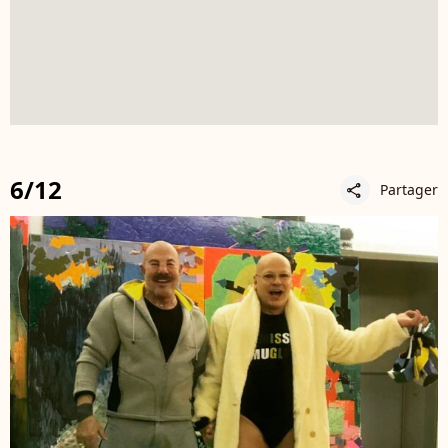
6/12
Partager
share