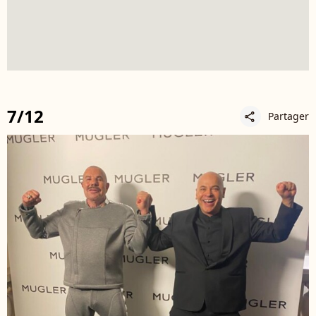
7/12
Partager
share