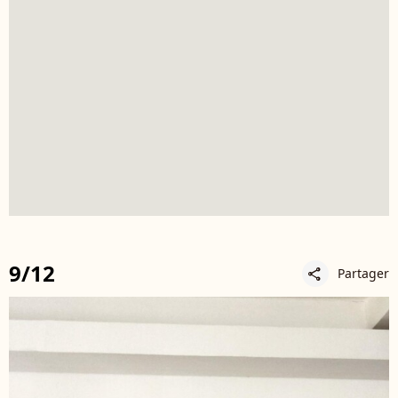
9/12
Partager
share