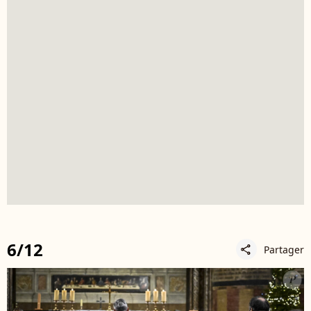
6/12
Partager
share