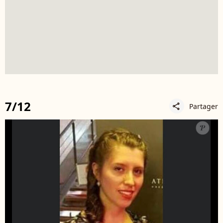
7/12
Partager
share