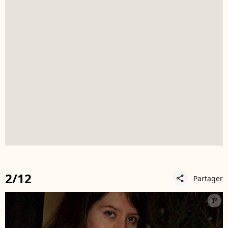
2/12
Partager
share