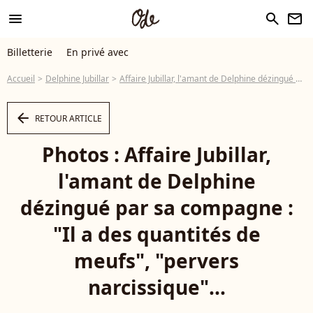
menu
search
newsletter
Billetterie
En privé avec
Accueil
Delphine Jubillar
Affaire Jubillar, l'amant de Delphine dézingué par sa compagne : "Il a des quantités de meufs", "pervers narcissique"...
arrow_left
RETOUR ARTICLE
Photos : Affaire Jubillar,
l'amant de Delphine
dézingué par sa compagne :
"Il a des quantités de
meufs", "pervers
narcissique"...