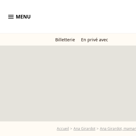
menu
MENU
Billetterie
En privé avec
Accueil
Ana Girardot
Ana Girardot, maman en