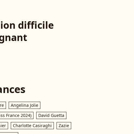
on difficile
oignant
ances
re
Angelina Jolie
iss France 2024)
David Guetta
ier
Charlotte Casiraghi
Zazie