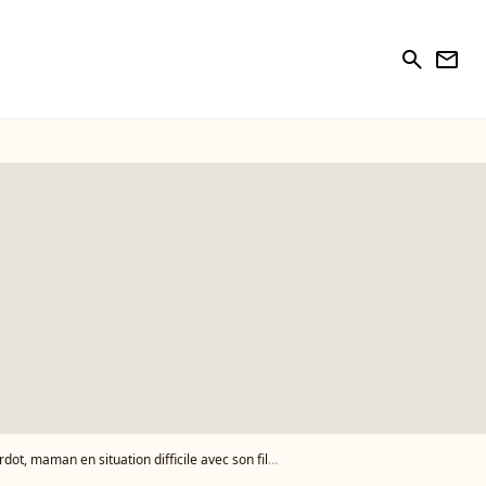
search
newsletter
an en situation difficile avec son fils Jazz : cri du coeur poignant