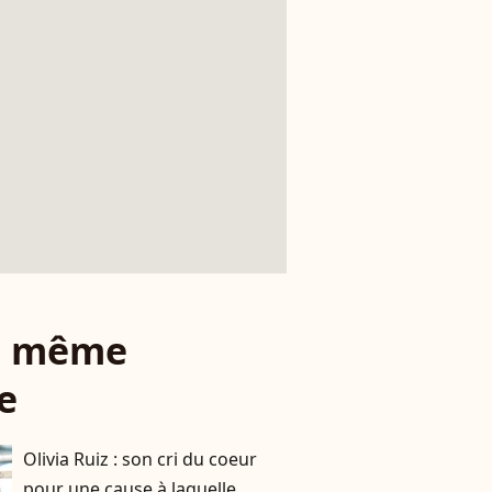
le même
e
Olivia Ruiz : son cri du coeur
pour une cause à laquelle