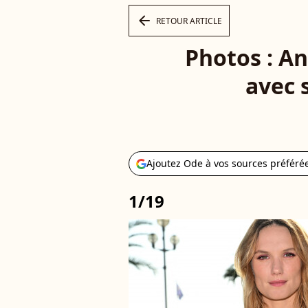
arrow_left
RETOUR ARTICLE
Photos : An
avec s
Ajoutez Ode à vos sources préféré
1/19