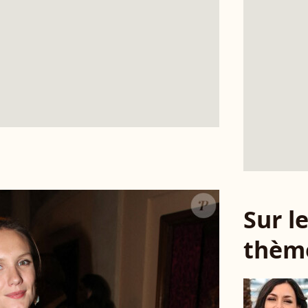
Sur 
thèm