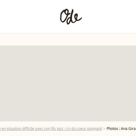
 situation difficile avec son fils Jazz : cri du coeur poignant
Photos : Ana Girardot, mam