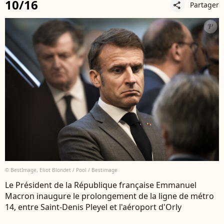
10/16
Partager
share
© BestImage, Eliot Blondet / Pool / Bestimage
Le Président de la République française Emmanuel
Macron inaugure le prolongement de la ligne de métro
14, entre Saint-Denis Pleyel et l'aéroport d'Orly