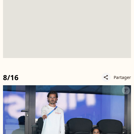
8/16
Partager
share