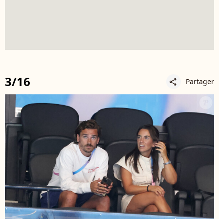
3/16
Partager
share