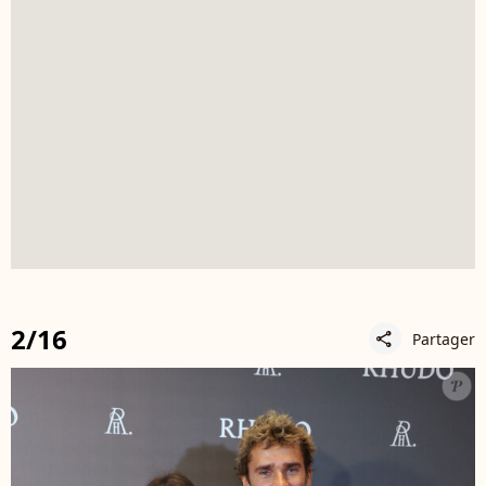
2/16
Partager
share