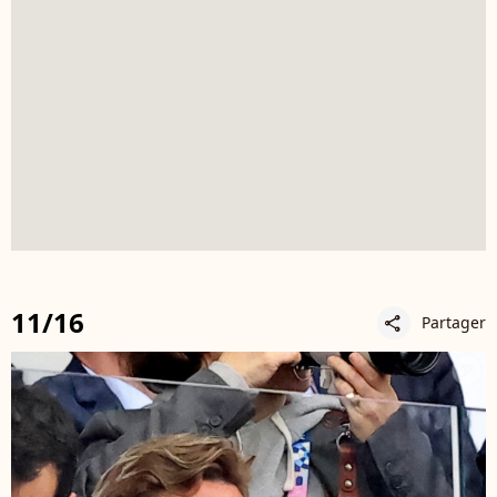
11/16
Partager
share