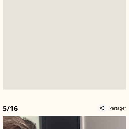
5/16
Partager
share