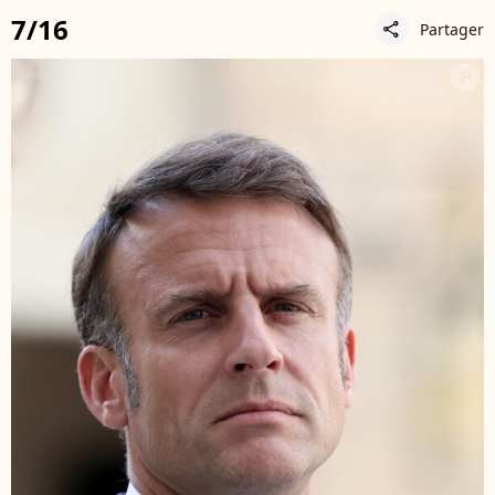
7/16
Partager
share