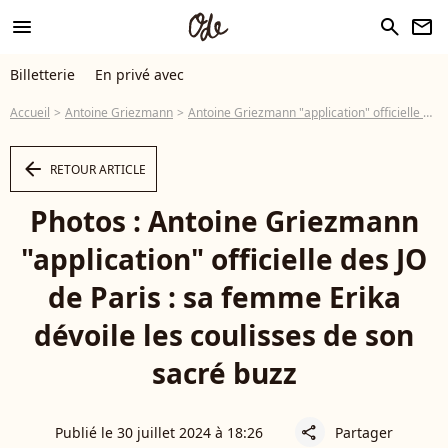
menu
search
newsletter
Billetterie
En privé avec
Accueil
Antoine Griezmann
Antoine Griezmann "application" officielle des JO de Paris : sa femme Erika dévoile les coulisses de son sacré buzz
arrow_left
RETOUR ARTICLE
Photos : Antoine Griezmann
"application" officielle des JO
de Paris : sa femme Erika
dévoile les coulisses de son
sacré buzz
Publié le 30 juillet 2024 à 18:26
Partager
share