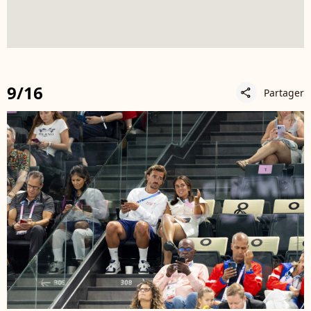
9/16
Partager
share