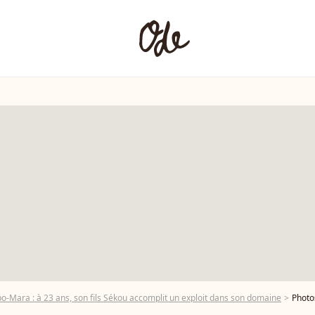
o-Mara : à 23 ans, son fils Sékou accomplit un exploit dans son domaine
Photos : A