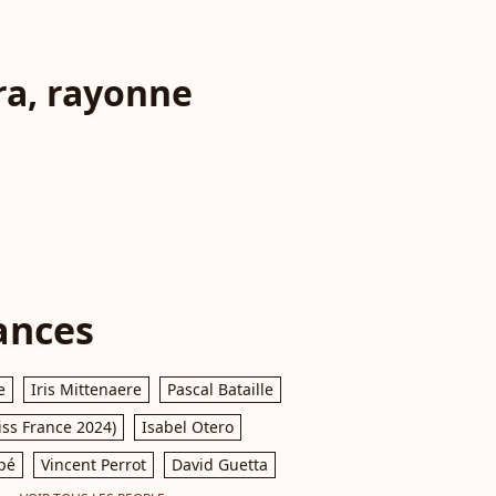
ra, rayonne
ances
e
Iris Mittenaere
Pascal Bataille
iss France 2024)
Isabel Otero
pé
Vincent Perrot
David Guetta