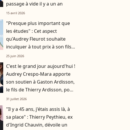
passage à vide il y a un an
15 avril 2026
"Presque plus important que
les études" : Cet aspect
qu'Audrey Fleurot souhaite
inculquer à tout prix à son fils
Lou, 10 ans
25 juin 2026
C'est le grand jour aujourd'hui !
Audrey Crespo-Mara apporte
son soutien à Gaston Ardisson,
le fils de Thierry Ardisson, pour
son nouveau projet
31 juillet 2026
"Il y a 45 ans, j'étais assis là, à
sa place" : Thierry Peythieu, ex
d'Ingrid Chauvin, dévoile un