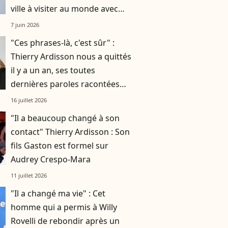
ville à visiter au monde avec
son fils Sékou
7 juin 2026
"Ces phrases-là, c'est sûr" :
Thierry Ardisson nous a quittés
il y a un an, ses toutes
dernières paroles racontées
par sa femme Audrey Crespo-
16 juillet 2026
Mara
"Il a beaucoup changé à son
contact" Thierry Ardisson : Son
fils Gaston est formel sur
Audrey Crespo-Mara
11 juillet 2026
"Il a changé ma vie" : Cet
homme qui a permis à Willy
Rovelli de rebondir après un