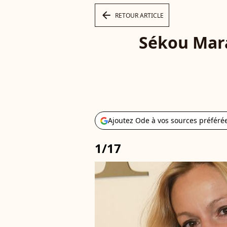
arrow_left
RETOUR ARTICLE
Sékou Mara
Ajoutez Ode à vos sources préféré
1/17