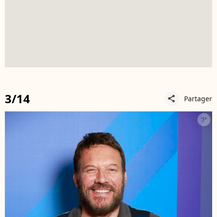
3/14
Partager
share