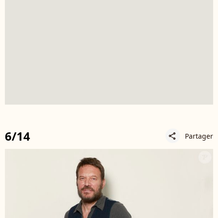
6/14
Partager
share