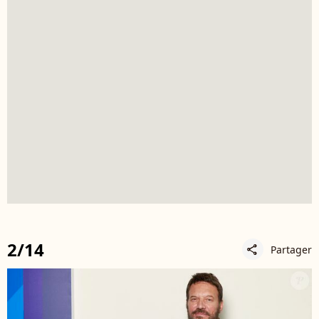
2/14
Partager
share