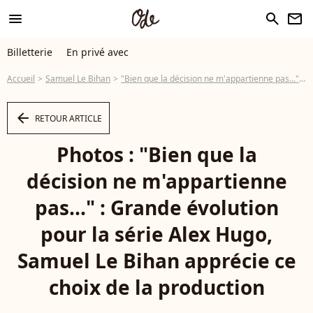
menu
search
newsletter
Billetterie
En privé avec
Accueil
Samuel Le Bihan
"Bien que la décision ne m'appartienne pas..." : Grande évolution pour la série Alex Hugo, Samuel Le Bihan apprécie ce choix de la production
arrow_left
RETOUR ARTICLE
Photos : "Bien que la
décision ne m'appartienne
pas..." : Grande évolution
pour la série Alex Hugo,
Samuel Le Bihan apprécie ce
choix de la production