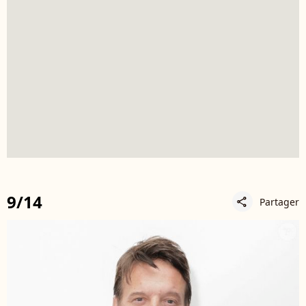
9/14
Partager
share