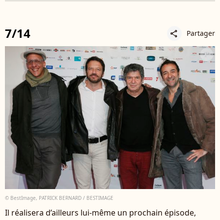
7/14
Partager
share
© BestImage, PATRICK BERNARD / BESTIMAGE
Il réalisera d’ailleurs lui-même un prochain épisode,