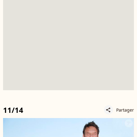
11/14
Partager
share