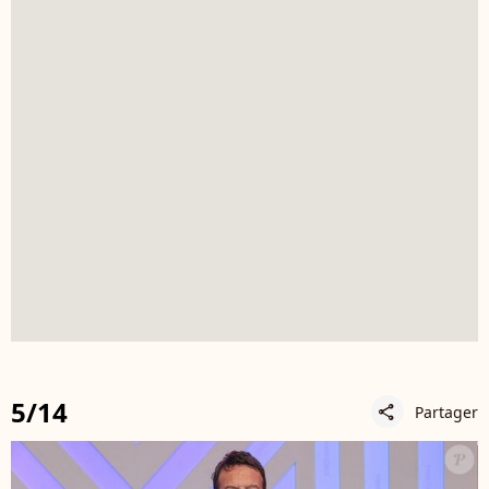
5/14
Partager
share