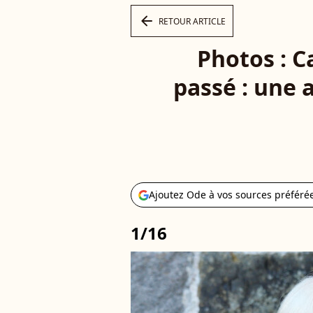
arrow_left
RETOUR ARTICLE
Photos : C
passé : une 
Ajoutez Ode à vos sources préféré
1/16