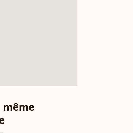
le même
e