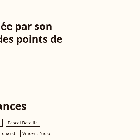
pée par son
des points de
ances
e
Pascal Bataille
archand
Vincent Niclo