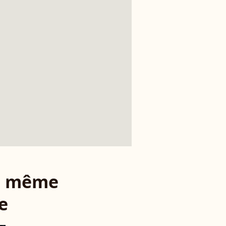
le même
e