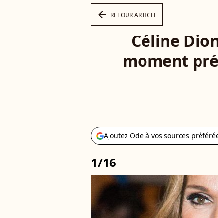
arrow_left
RETOUR ARTICLE
Céline Dion
moment préc
Ajoutez Ode à vos sources préféré
1/16