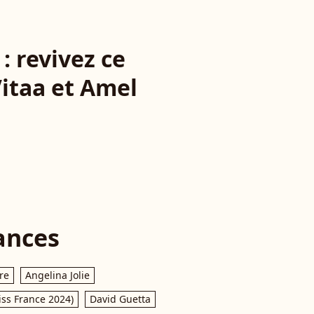
: revivez ce
itaa et Amel
ances
re
Angelina Jolie
iss France 2024)
David Guetta