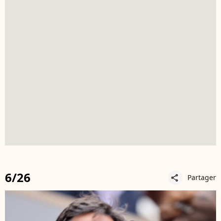
6/26
Partager
share