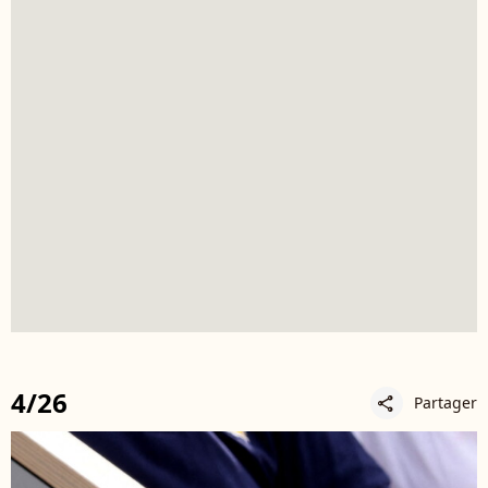
4/26
Partager
share