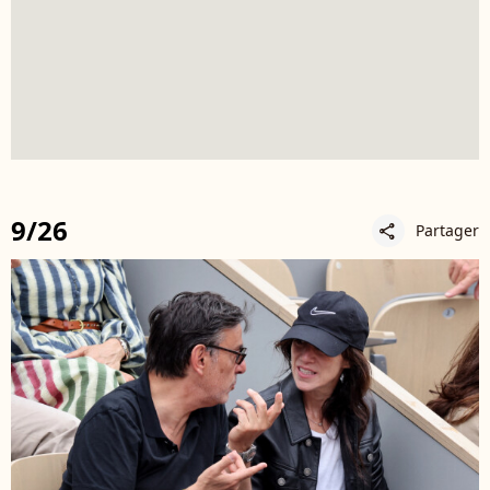
9/26
Partager
share