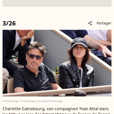
3/26
Partager
share
© BestImage, © Dominique Jacovides/Bestimage
Charlotte Gainsbourg, son compagnon Yvan Attal dans