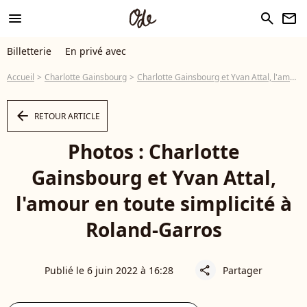
menu
search
newsletter
Billetterie
En privé avec
Accueil
Charlotte Gainsbourg
Charlotte Gainsbourg et Yvan Attal, l'amour en toute simplicité à Roland-Garros
arrow_left
RETOUR ARTICLE
Photos : Charlotte
Gainsbourg et Yvan Attal,
l'amour en toute simplicité à
Roland-Garros
Publié le 6 juin 2022 à 16:28
Partager
share