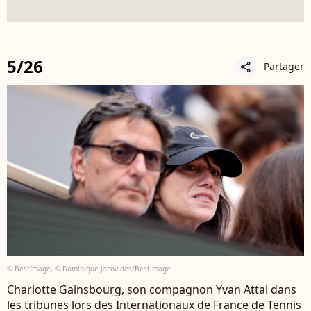
5/26
Partager
share
© BestImage, © Dominique Jacovides/Bestimage
Charlotte Gainsbourg, son compagnon Yvan Attal dans
les tribunes lors des Internationaux de France de Tennis