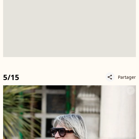
5/15
Partager
share