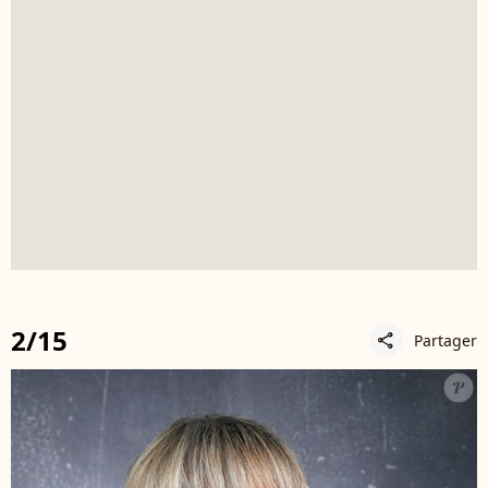
2/15
Partager
share