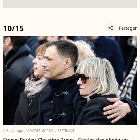
10/15
Partager
share
© BestImage, JACOVIDES-MOREAU / BESTIMAGE