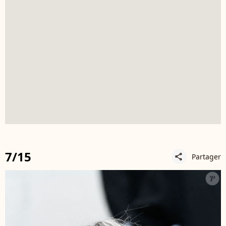
7/15
Partager
share