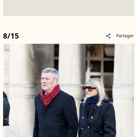
8/15
Partager
share