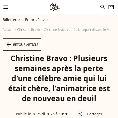
menu
search
newsletter
Billetterie
En privé avec
Accueil
Christine Bravo
Christine Bravo : après le départ d’Isabelle Mergault, l’animatrice perd un être cher, après plusieurs jours de prise en charge
arrow_left
RETOUR ARTICLE
Christine Bravo : Plusieurs
semaines après la perte
d'une célèbre amie qui lui
était chère, l'animatrice est
de nouveau en deuil
Publié le 28 avril 2026 à 10:20
Partager
share