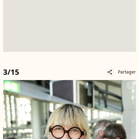
3/15
Partager
share