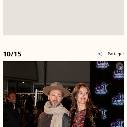
10/15
Partager
share