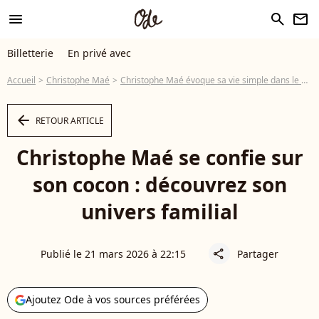
menu
search
newsletter
Billetterie
En privé avec
Accueil
Christophe Maé
Christophe Maé évoque sa vie simple dans le Sud auprès de sa femme et ses enfants, Jules et Marcel
arrow_left
RETOUR ARTICLE
Christophe Maé se confie sur
son cocon : découvrez son
univers familial
Publié le 21 mars 2026 à 22:15
Partager
share
Ajoutez Ode à vos sources préférées