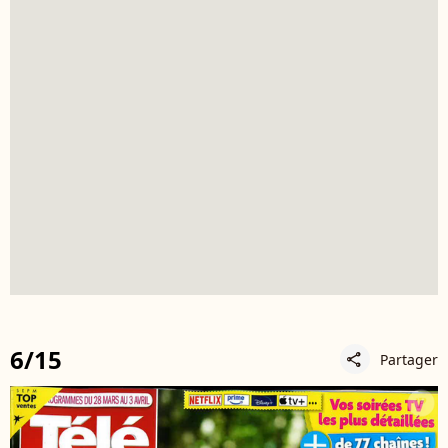
6/15
Partager
share