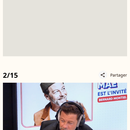
2/15
Partager
share