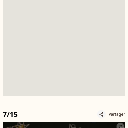
7/15
Partager
share