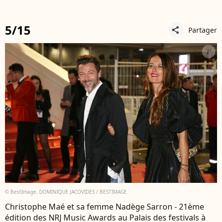
5/15
Partager
share
© BestImage, DOMINIQUE JACOVIDES / BESTIMAGE
Christophe Maé et sa femme Nadège Sarron - 21ème
édition des NRJ Music Awards au Palais des festivals à