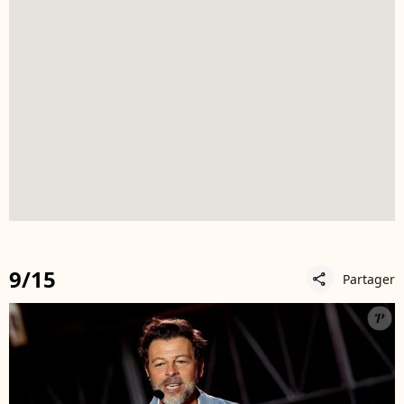
9/15
Partager
share