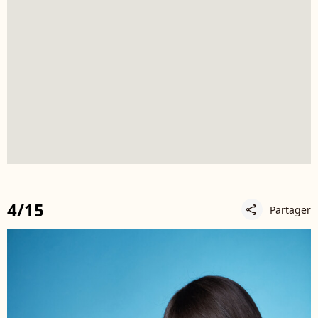
4/15
Partager
share