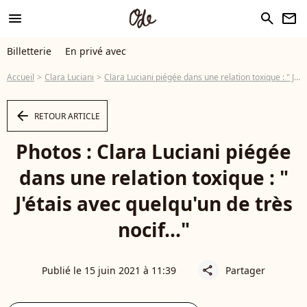
menu
search
newsletter
Billetterie
En privé avec
Accueil
Clara Luciani
Clara Luciani piégée dans une relation toxique : " J'étais avec quelqu'un de très nocif..."
arrow_left
RETOUR ARTICLE
Photos : Clara Luciani piégée
dans une relation toxique : "
J'étais avec quelqu'un de très
nocif..."
Publié le 15 juin 2021 à 11:39
Partager
share