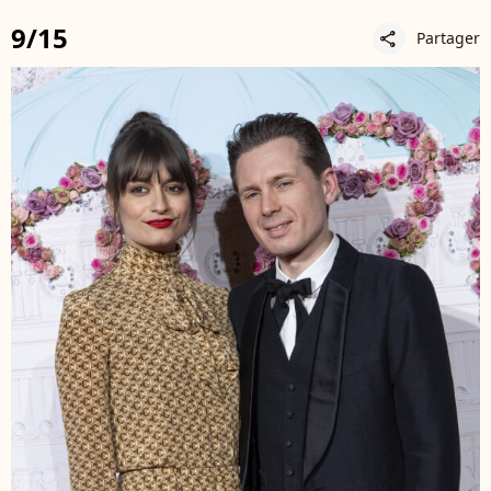
9/15
Partager
share