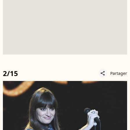
2/15
Partager
share