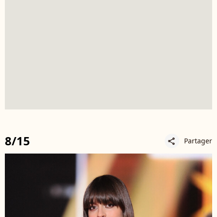
8/15
Partager
share