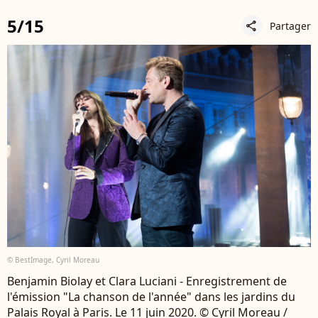
5/15
Partager
share
© BestImage, Cyril Moreau
Benjamin Biolay et Clara Luciani - Enregistrement de
l'émission "La chanson de l'année" dans les jardins du
Palais Royal à Paris. Le 11 juin 2020. © Cyril Moreau /