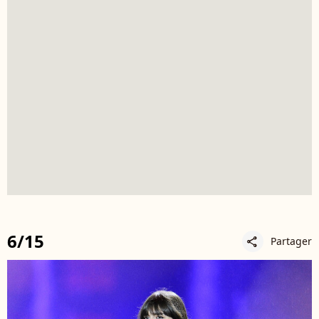
6/15
Partager
share