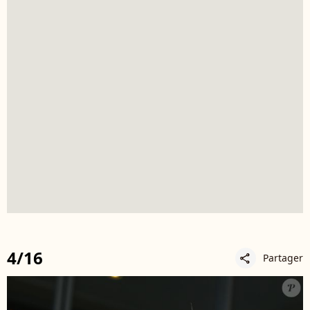
4/16
Partager
share