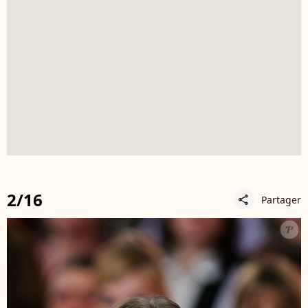
2/16
Partager
share