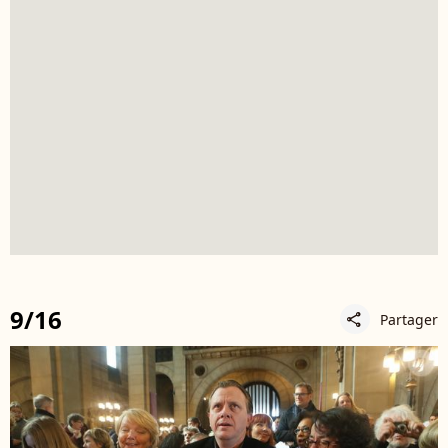
9/16
Partager
share