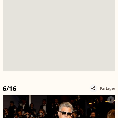
6/16
Partager
share