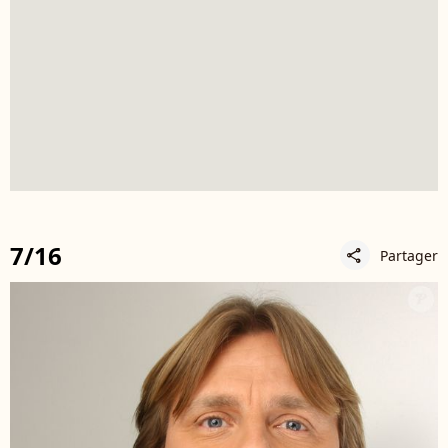
7/16
Partager
share