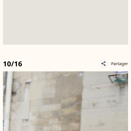
10/16
Partager
share