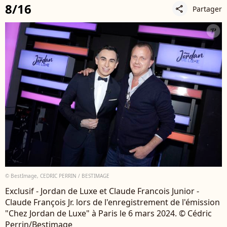
8/16
Partager
share
© BestImage, CEDRIC PERRIN / BESTIMAGE
Exclusif - Jordan de Luxe et Claude Francois Junior -
Claude François Jr. lors de l'enregistrement de l'émission
"Chez Jordan de Luxe" à Paris le 6 mars 2024. © Cédric
Perrin/Bestimage