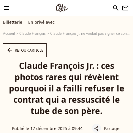
menu
search
newsletter
Billetterie
En privé avec
Accueil
Claude François
Claude François Jr. ne voulait pas signer ce contrat qui vient pourtant de relancer un tube de son père
arrow_left
RETOUR ARTICLE
Claude François Jr. : ces
photos rares qui révèlent
pourquoi il a failli refuser le
contrat qui a ressuscité le
tube de son père.
Publié le 17 décembre 2025 à 09:44
Partager
share