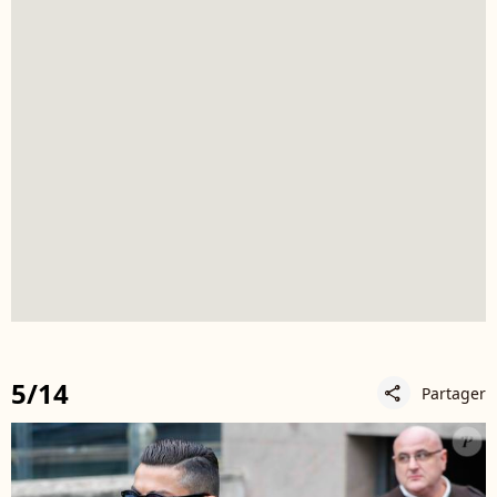
5/14
Partager
share