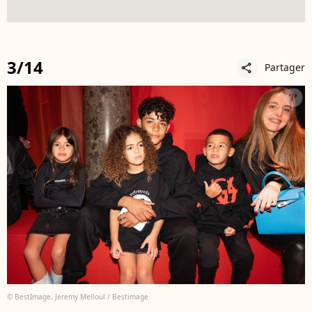
3/14
Partager
share
© BestImage, Jeremy Melloul / Bestimage