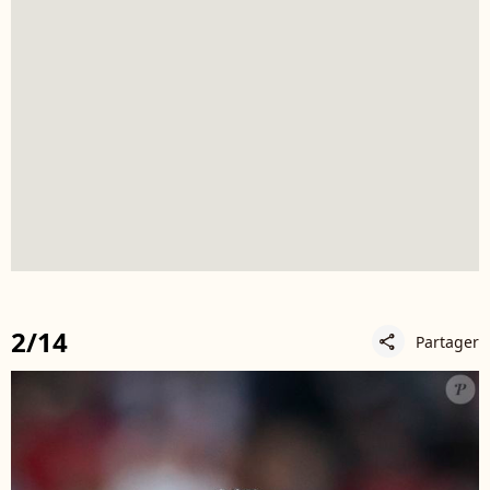
2/14
Partager
share