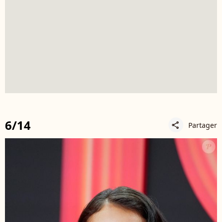
6/14
Partager
share