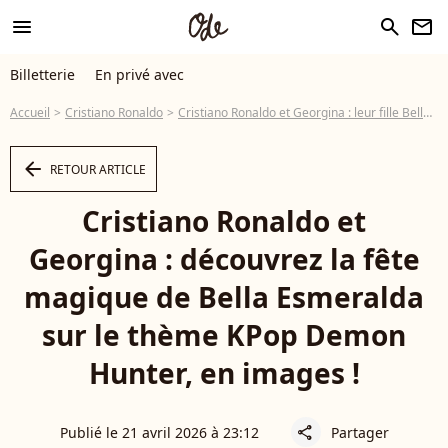
menu
search
newsletter
Billetterie
En privé avec
Accueil
Cristiano Ronaldo
Cristiano Ronaldo et Georgina : leur fille Bella Esmeralda fête ses 4 ans avec un thème très particulier, des images partagées
arrow_left
RETOUR ARTICLE
Cristiano Ronaldo et
Georgina : découvrez la fête
magique de Bella Esmeralda
sur le thème KPop Demon
Hunter, en images !
Publié le 21 avril 2026 à 23:12
Partager
share