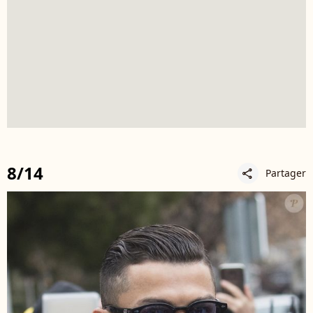
8/14
Partager
share