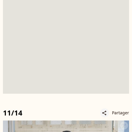
11/14
Partager
share