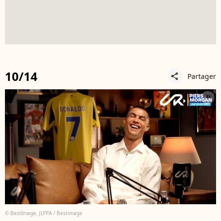
10/14
Partager
share
© BestImage, JLPPA / Bestimage