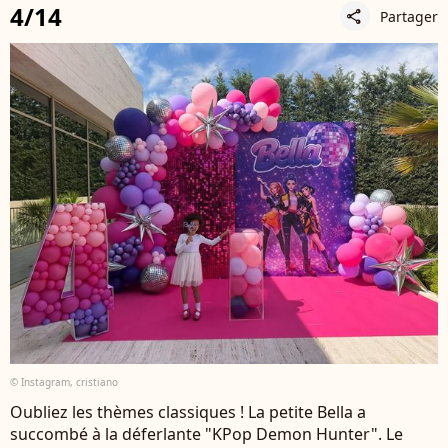
4/14
Partager
share
© Instagram, cristiano
Oubliez les thèmes classiques ! La petite Bella a
succombé à la déferlante "KPop Demon Hunter". Le