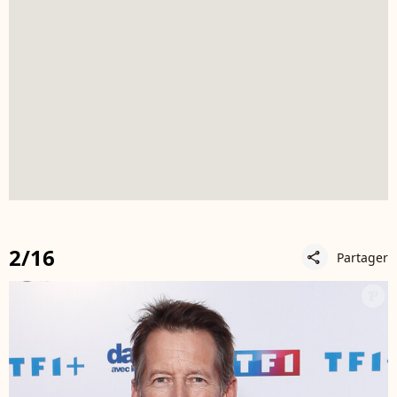
2/16
Partager
share