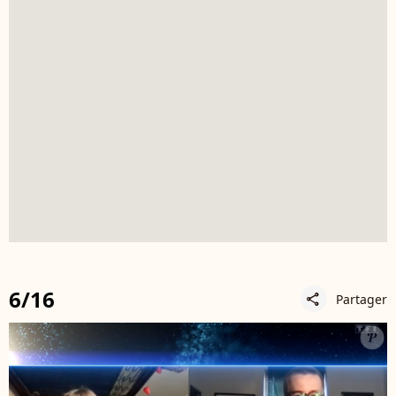
6/16
Partager
share