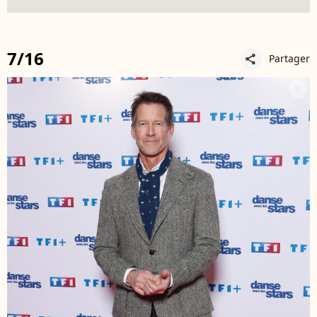
7/16
Partager
share