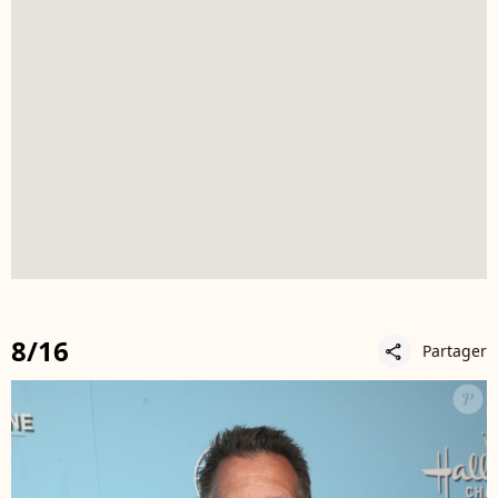
8/16
Partager
share