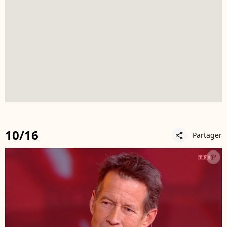
10/16
Partager
share