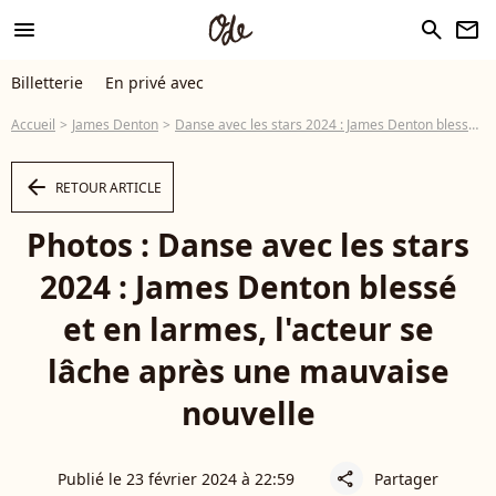
menu
search
newsletter
Billetterie
En privé avec
Accueil
James Denton
Danse avec les stars 2024 : James Denton blessé et en larmes, l'acteur se lâche après une mauvaise nouvelle
arrow_left
RETOUR ARTICLE
Photos : Danse avec les stars
2024 : James Denton blessé
et en larmes, l'acteur se
lâche après une mauvaise
nouvelle
Publié le 23 février 2024 à 22:59
Partager
share