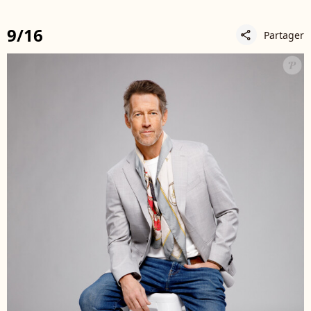
9/16
Partager
share