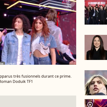
parus très fusionnels durant ce prime.
t Roman Doduik TF1
player2