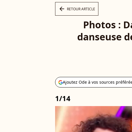
arrow_left
RETOUR ARTICLE
Photos : D
danseuse de
Ajoutez Ode à vos sources préféré
1/14