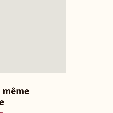
le même
e