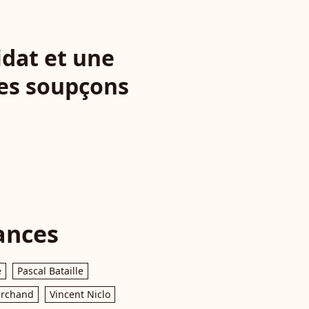
idat et une
Les soupçons
ances
e
Pascal Bataille
archand
Vincent Niclo