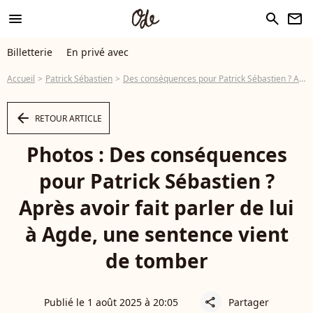
menu
search
newsletter
Billetterie
En privé avec
Accueil
Patrick Sébastien
Des conséquences pour Patrick Sébastien ? Après avoir fait parler de lui à Agde, une sentence vient de tomber
arrow_left
RETOUR ARTICLE
Photos : Des conséquences
pour Patrick Sébastien ?
Après avoir fait parler de lui
à Agde, une sentence vient
de tomber
Publié le 1 août 2025 à 20:05
Partager
share