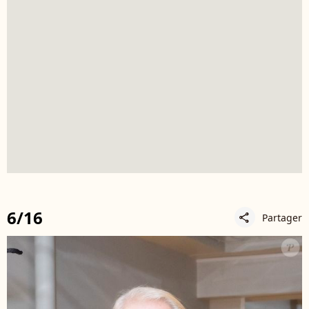
6/16
Partager
share