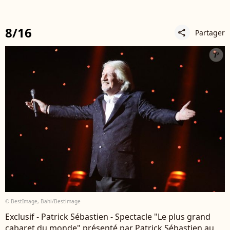
8/16
Partager
share
© BestImage, Bahi/Bestimage
Exclusif - Patrick Sébastien - Spectacle "Le plus grand
cabaret du monde" présenté par Patrick Sébastien au