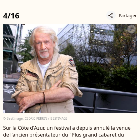
4/16
Partager
share
© BestImage, CEDRIC PERRIN / BESTIMAGE
Sur la Côte d'Azur, un festival a depuis annulé la venue
de l'ancien présentateur du "Plus grand cabaret du