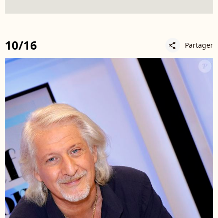
10/16
Partager
share