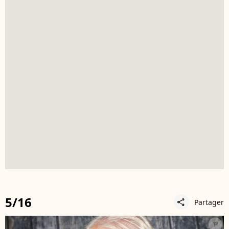
5/16
Partager
share