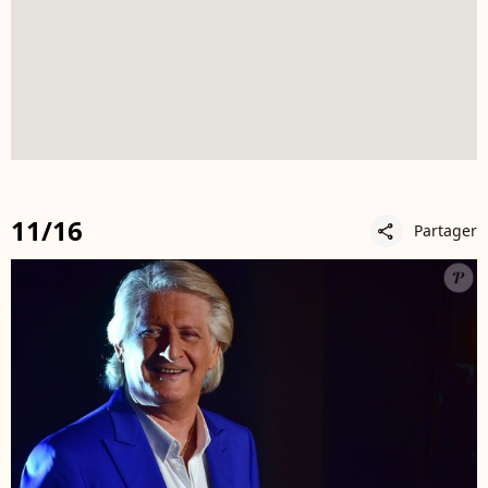
11/16
Partager
share