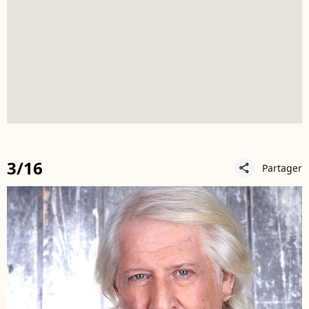
3/16
Partager
share