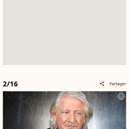
2/16
Partager
share