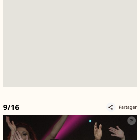
9/16
Partager
share