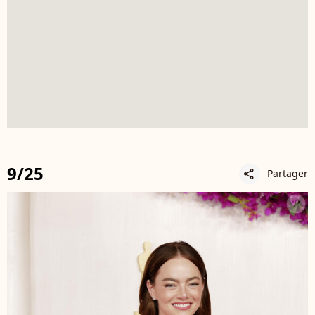
9/25
Partager
share