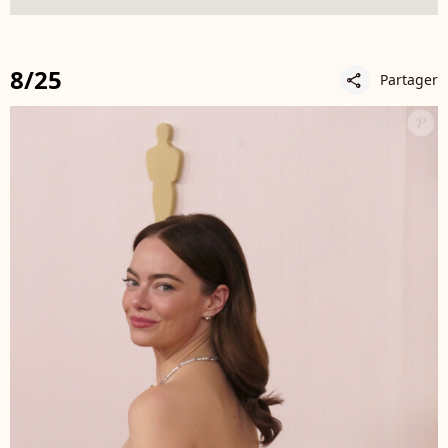
8/25
Partager
share