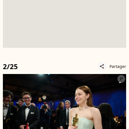
2/25
Partager
share