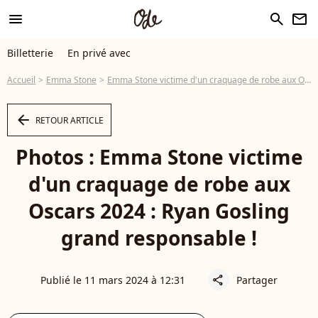
menu
search
newsletter
Billetterie
En privé avec
Accueil
Emma Stone
Emma Stone victime d'un craquage de robe aux Oscars 2024 : Ryan Gosling grand responsable !
arrow_left
RETOUR ARTICLE
Photos : Emma Stone victime
d'un craquage de robe aux
Oscars 2024 : Ryan Gosling
grand responsable !
Publié le 11 mars 2024 à 12:31
Partager
share