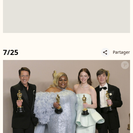
7/25
Partager
share