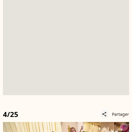
4/25
Partager
share