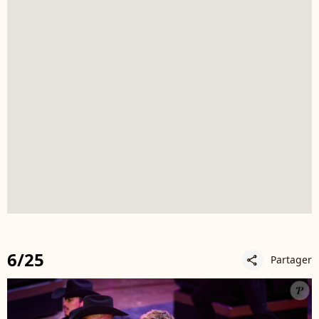
6/25
Partager
share