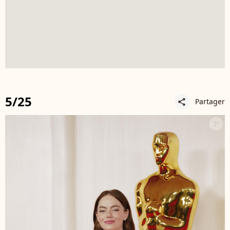
5/25
Partager
share