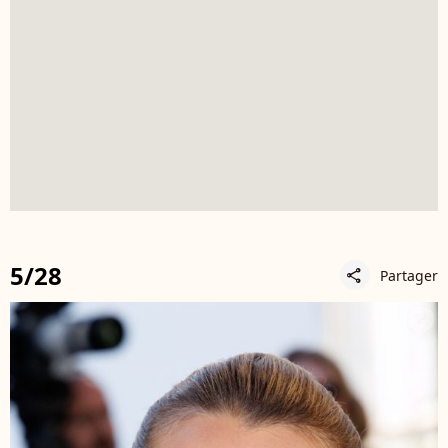
5/28
Partager
share