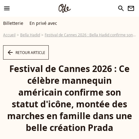
menu
search
newsletter
Billetterie
En privé avec
Accueil
Bella Hadid
Festival de Cannes 2026 : Bella Hadid confirme son statut d'icône, montée des marches en famille dans une belle création Prada
arrow_left
RETOUR ARTICLE
Festival de Cannes 2026 : Ce
célèbre mannequin
américain confirme son
statut d'icône, montée des
marches en famille dans une
belle création Prada