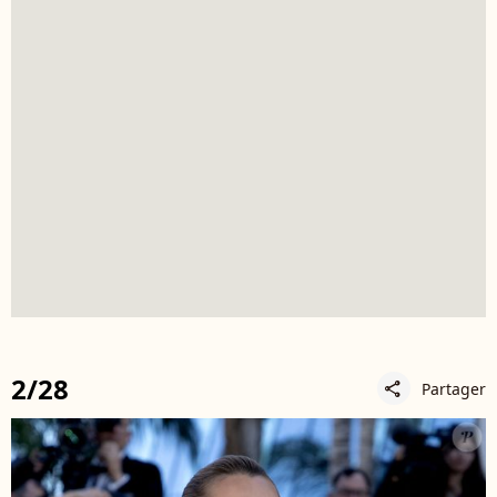
2/28
Partager
share