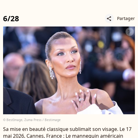
6/28
Partager
share
© BestImage, Zuma Press / Bestimage
Sa mise en beauté classique sublimait son visage. Le 17
mai 2026, Cannes, France : Le mannequin américain