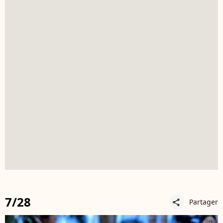
7/28
Partager
share