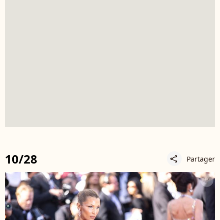
10/28
Partager
share