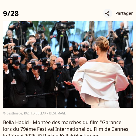
9/28
Partager
share
© BestImage, RACHID BELLAK / BESTIMAGE
Bella Hadid - Montée des marches du film "Garance"
lors du 79ème Festival International du Film de Cannes,
le 17 mai 2026. © Rachid Bellak/Bestimage