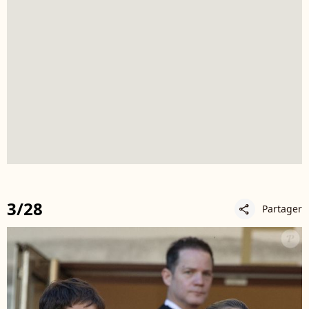
3/28
Partager
share