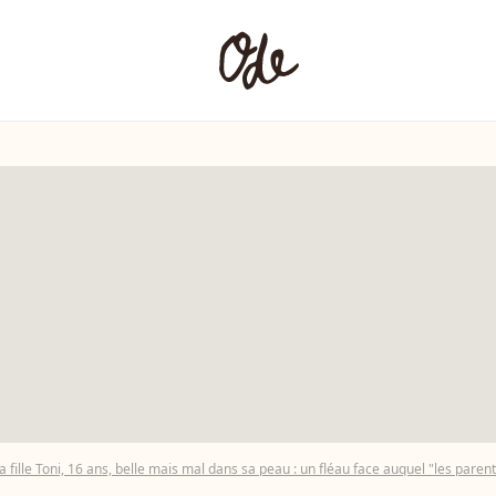
sa fille Toni, 16 ans, belle mais mal dans sa peau : un fléau face auquel "les pare