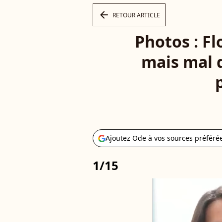
arrow_left
RETOUR ARTICLE
Photos : Flo
mais mal d
Ajoutez Ode à vos sources préféré
1/15