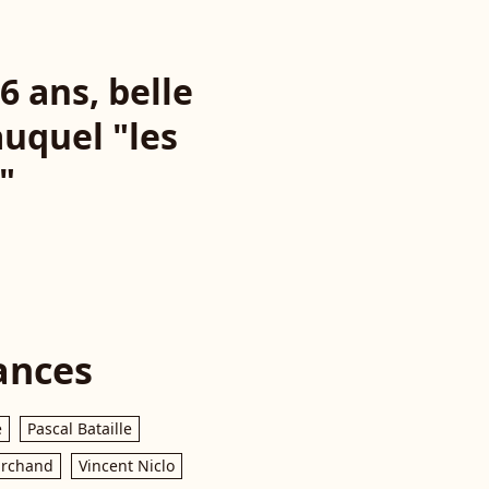
16 ans, belle
auquel "les
"
ances
e
Pascal Bataille
archand
Vincent Niclo