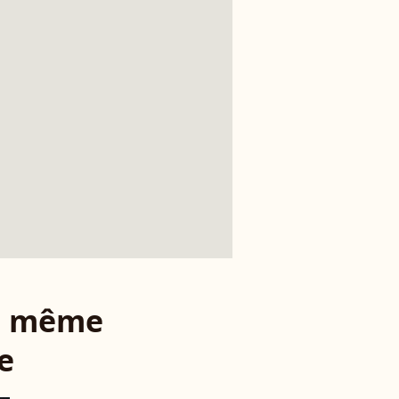
le même
e