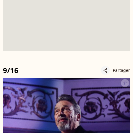
9/16
Partager
share