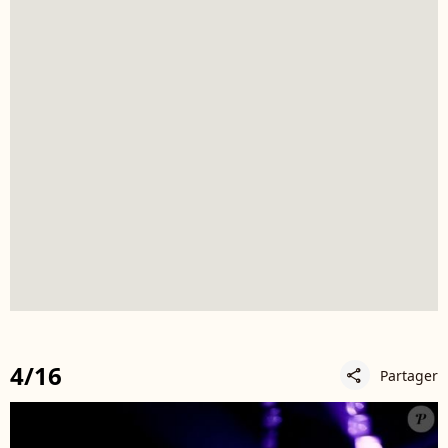
4/16
Partager
share