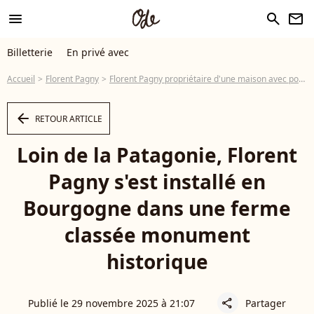
menu
search
newsletter
Billetterie
En privé avec
Accueil
Florent Pagny
Florent Pagny propriétaire d'une maison avec pont-levis et douves dans un village de seulement 87 habitants
arrow_left
RETOUR ARTICLE
Loin de la Patagonie, Florent
Pagny s'est installé en
Bourgogne dans une ferme
classée monument
historique
Publié le 29 novembre 2025 à 21:07
Partager
share