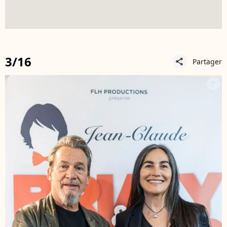
3/16
Partager
share