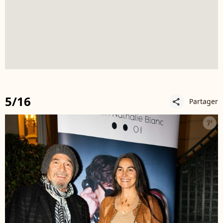
5/16
Partager
share