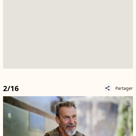
2/16
Partager
share