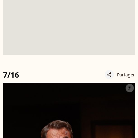
7/16
Partager
share