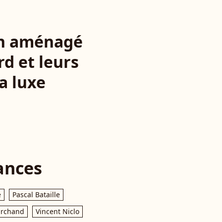
van aménagé
d et leurs
a luxe
ances
e
Pascal Bataille
archand
Vincent Niclo