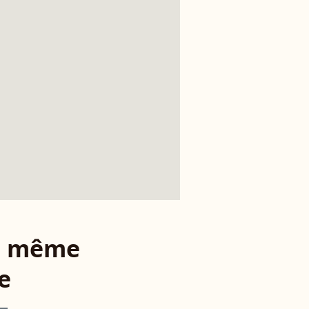
le même
e