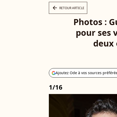
arrow_left
RETOUR ARTICLE
Photos : G
pour ses 
deux 
Ajoutez Ode à vos sources préféré
1/16